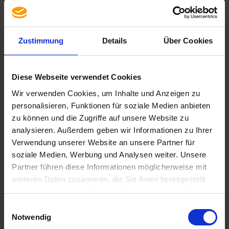
aux licences liées à un matériel (device CALs, CAL par
device)
La licence d’accès Microsoft Windows User CAL 2025
Zustimmung
Details
Über Cookies
est compatible avec les versions précédentes, c’est-à-
dire qu’elle peut également être exploitée en
combinaison avec un serveur Microsoft Windows
Server 2022.
Diese Webseite verwendet Cookies
Wir verwenden Cookies, um Inhalte und Anzeigen zu
personalisieren, Funktionen für soziale Medien anbieten
zu können und die Zugriffe auf unsere Website zu
analysieren. Außerdem geben wir Informationen zu Ihrer
Spécification
Verwendung unserer Website an unsere Partner für
soziale Medien, Werbung und Analysen weiter. Unsere
Partner führen diese Informationen möglicherweise mit
weiteren Daten zusammen, die Sie ihnen bereitgestellt
haben oder die sie im Rahmen Ihrer Nutzung der Dienste
gesammelt haben. Sie geben Einwilligung zu unseren
Einwilligungsauswahl
Cookies, wenn Sie unsere Webseite weiterhin nutzen.
Notwendig