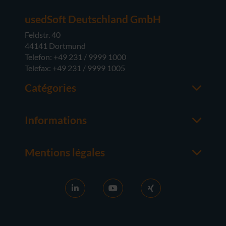
usedSoft Deutschland GmbH
Feldstr. 40
44141 Dortmund
Telefon: +49 231 / 9999 1000
Telefax: +49 231 / 9999 1005
Catégories
Office
M365
Informations
Serveur
Contacter un interlocuteur
Systèmes d'exploitation
À propos de usedsoft
Matériel
Mentions légales
Bon à savoir
Mentions Légales
FAQ
Conditions générales
News
CG D'ACHAT
Activation RDS
Droit de rétractation
Vendre des licences
Protection des Données
Carrière
Contact
Références