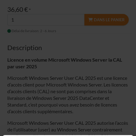
36,60 €
*
DANS LE PANIER
Délai de livraison: 2 - 6 Jours
Description
Licence en volume Microsoft Windows Server la CAL
par user 2025
Microsoft Windows Server User CAL 2025 est une licence
d’accès client pour Microsoft Windows Server. Les licences
d’accès clients (CAL) ne sont pas comprises dans la
livraison de Windows Server 2025 DataCenter et
Standard, c’est pourquoi vous avez besoin de licences
d’accès clients supplémentaires.
Microsoft Windows Server User CAL 2025 autorise l’accès
de l’utilisateur (user) au Windows Server contrairement