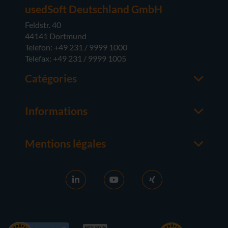
usedSoft Deutschland GmbH
Feldstr. 40
44141 Dortmund
Telefon: +49 231 / 9999 1000
Telefax: +49 231 / 9999 1005
Catégories
Office
M365
Informations
Serveur
Contacter un interlocuteur
Systèmes d'exploitation
À propos de usedsoft
Matériel
Mentions légales
Bon à savoir
Mentions Légales
FAQ
Conditions générales
News
CG D'ACHAT
Activation RDS
Droit de rétractation
Vendre des licences
Protection des Données
Carrière
Contact
Références
Accessibilité
Presse