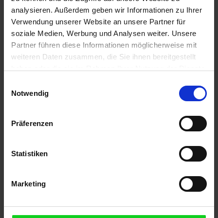
analysieren. Außerdem geben wir Informationen zu Ihrer
Microsoft Visio 2016
Verwendung unserer Website an unsere Partner für
soziale Medien, Werbung und Analysen weiter. Unsere
Partner führen diese Informationen möglicherweise mit
weiteren Daten zusammen, die Sie ihnen bereitgestellt
haben oder die sie im Rahmen Ihrer Nutzung der Dienste
gesammelt haben. Sie geben Einwilligung zu unseren
Einwilligungsauswahl
Cookies, wenn Sie unsere Webseite weiterhin nutzen.
Notwendig
Präferenzen
Statistiken
Marketing