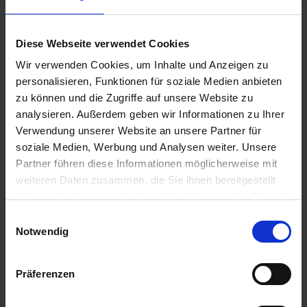
Windows Server
im Gegensatz zu den Device CALs
(Lizenz pro Gerät).
Diese Webseite verwendet Cookies
Die Zugriffslizenz Microsoft Windows User CAL 2025
Wir verwenden Cookies, um Inhalte und Anzeigen zu
ist
abwärtskompatibel
(downgradefähig), d.h. sie kann
personalisieren, Funktionen für soziale Medien anbieten
beispielsweise auch in Kombination mit
zu können und die Zugriffe auf unsere Website zu
einem Microsoft Windows Server 2022 betrieben
werden.
analysieren. Außerdem geben wir Informationen zu Ihrer
Verwendung unserer Website an unsere Partner für
soziale Medien, Werbung und Analysen weiter. Unsere
Partner führen diese Informationen möglicherweise mit
Spezifikation
weiteren Daten zusammen, die Sie ihnen bereitgestellt
haben oder die sie im Rahmen Ihrer Nutzung der Dienste
gesammelt haben. Sie geben Einwilligung zu unseren
Einwilligungsauswahl
Cookies, wenn Sie unsere Webseite weiterhin nutzen.
Notwendig
Präferenzen