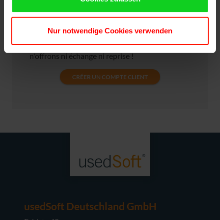
vous seront expédiés dans un délai de 1 à 3
jours. Veuillez noter que la finalisation de votre
commande constitue un contrat de vente
Nur notwendige Cookies verwenden
juridiquement valable et que, en tant
qu'entreprise exclusivement B2B, nous
n'offrons ni échange ni reprise !
CRÉER UN COMPTE CLIENT
usedSoft Deutschland GmbH