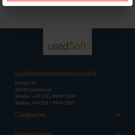
usedSoft Deutschland GmbH
Feldstr. 40
44141 Dortmund
Telefon: +49 231 / 9999 1000
Telefax: +49 231 / 9999 1005
Catégories
Office
M365
Informations