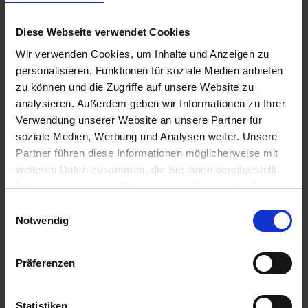
logiciel doit être utilisé. Tous les utilisateurs de ce
matériel peuvent l'utiliser quelque soit le nombre.
Diese Webseite verwendet Cookies
La licence d'accès
Microsoft Windows Device CAL
Wir verwenden Cookies, um Inhalte und Anzeigen zu
2025
est rétroactivement compatible, c'est-à-dire qu'elle
personalisieren, Funktionen für soziale Medien anbieten
peut par exemple être utilisée en association
zu können und die Zugriffe auf unsere Website zu
avec
Microsoft
Windows Server 2022.
analysieren. Außerdem geben wir Informationen zu Ihrer
Verwendung unserer Website an unsere Partner für
soziale Medien, Werbung und Analysen weiter. Unsere
Spécification
Partner führen diese Informationen möglicherweise mit
weiteren Daten zusammen, die Sie ihnen bereitgestellt
haben oder die sie im Rahmen Ihrer Nutzung der Dienste
gesammelt haben. Sie geben Einwilligung zu unseren
Einwilligungsauswahl
Cookies, wenn Sie unsere Webseite weiterhin nutzen.
Notwendig
Präferenzen
Statistiken