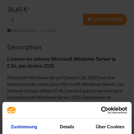
36,60 €
*
DANS LE PANIER
Délai de livraison: 2 - 6 Jours
Description
Licence en volume Microsoft Windows Server l
a
CAL
par device 2025
Microsoft Windows Server Device CAL 2025 est une
licence d’accès client pour Microsoft Windows Server. Les
licences d’accès clients (CAL) ne sont pas comprises dans
la livraison de Windows Server 2025 Datacenter et
Standard, c’est pourquoi vous avez besoin de licences
d’accès clients supplémentaires.
La licence est liée à un matériel (Device). Vous devez
Zustimmung
Details
Über Cookies
posséder une licence pour chaque matériel sur lequel le