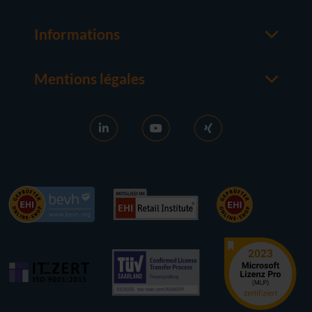
Office
M365
Informations
Serveur
Contacter un interlocuteur
Systèmes d'exploitation
À propos de usedsoft
Matériel
Mentions légales
Bon à savoir
Mentions Légales
FAQ
Conditions générales
News
CG D'ACHAT
Activation RDS
Droit de rétractation
Vendre des licences
Protection des Données
Carrière
Contact
Références
Accessibilité
Presse
Newsletter