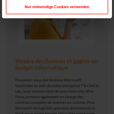
Nur notwendige Cookies verwenden
Vendre des licences et gagner un
budget informatique
Possédez-vous des licences Microsoft
inutilisées au sein de votre entreprise ? Si c'est le
cas, nous serions ravis de vous faire une offre.
Nous prenons également en charge des
contrats complets de licences en volume. Pour
découvrir les logiciels que nous achetons et ce
dont nous avons besoin, consultez notre page