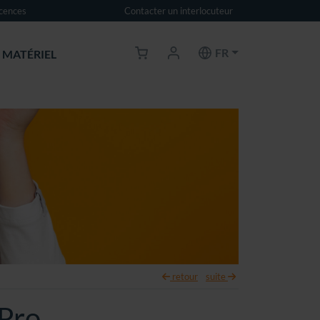
icences
Contacter un interlocuteur
FR
MATÉRIEL
retour
suite
Pro