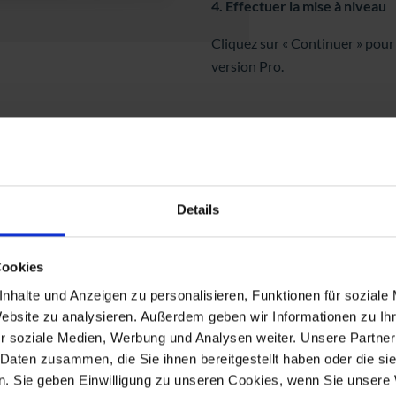
4. Effectuer la mise à niveau
Cliquez sur « Continuer » pour 
version Pro.
nnelle
, reconnectez votre ordinateur
 « Paramètres » > « Système » >
Details
r « Modifier la clé de produit ».
Cookies
nhalte und Anzeigen zu personalisieren, Funktionen für soziale
icence que nous vous avons
Website zu analysieren. Außerdem geben wir Informationen zu I
r ».
r soziale Medien, Werbung und Analysen weiter. Unsere Partner
 Daten zusammen, die Sie ihnen bereitgestellt haben oder die s
. Sie geben Einwilligung zu unseren Cookies, wenn Sie unsere 