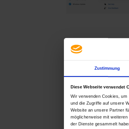
5. Saisir la clé de licence perso
Une fois l’installation terminée
à Internet. Accédez à nouveau à
Zustimmung
« Activation ». Cliquez ensuite su
6. Activer Windows 10/11 Pro
Diese Webseite verwendet 
Wir verwenden Cookies, um I
Saisissez maintenant la clé de l
und die Zugriffe auf unsere 
fournie et cliquez sur « Continue
Website an unsere Partner fü
möglicherweise mit weiteren
7. Terminer l’activation
der Dienste gesammelt haben