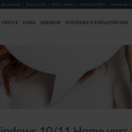
 de usedsoft
Bon à savoir
FAQ
News
Activation RDS
Vendre des l
OFFICE
M365
SERVEUR
SYSTÈMES D'EXPLOITATION
Windows 10/11 Home vers 