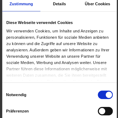
Zustimmung
Details
Über Cookies
Diese Webseite verwendet Cookies
Wir verwenden Cookies, um Inhalte und Anzeigen zu
personalisieren, Funktionen für soziale Medien anbieten
zu können und die Zugriffe auf unsere Website zu
analysieren. Außerdem geben wir Informationen zu Ihrer
Verwendung unserer Website an unsere Partner für
11. juin 2026
soziale Medien, Werbung und Analysen weiter. Unsere
Partner führen diese Informationen möglicherweise mit
Calendrier usedSoft de la Coupe du
weiteren Daten zusammen, die Sie ihnen bereitgestellt
monde 2026 : téléchargement
haben oder die sie im Rahmen Ihrer Nutzung der Dienste
gratuit au format PDF
gesammelt haben. Sie geben Einwilligung zu unseren
Einwilligungsauswahl
Cookies, wenn Sie unsere Webseite weiterhin nutzen.
Notwendig
Le 11 juin 2026 débutera la Coupe du monde de football
au Canada, au Mexique et aux États-Unis. Avec 48
Präferenzen
nations participantes, cette édition réunira plus