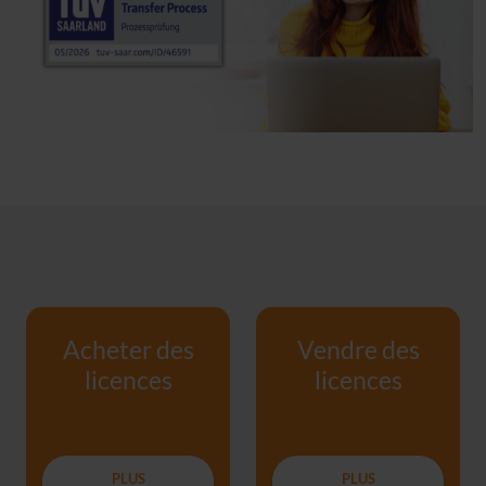
Acheter des
Vendre des
licences
licences
PLUS
PLUS