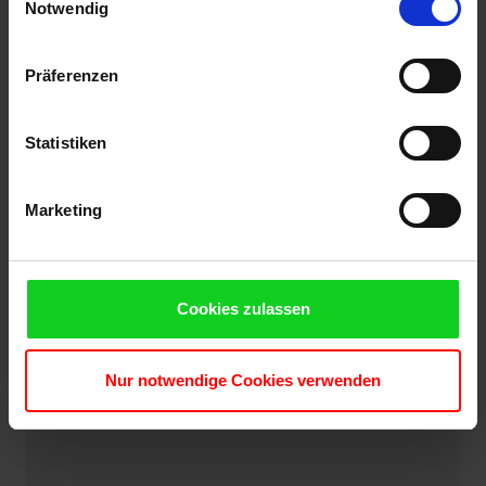
Etat du produit
Cookies, wenn Sie unsere Webseite weiterhin nutzen.
Notwendig
occasion
Präferenzen
Statistiken
Marketing
Cookies zulassen
Nur notwendige Cookies verwenden