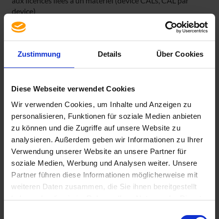
aux licences liées à un matériel (device CALs, CAL par
device)
Microsoft
La licence d’accès
Windows User CAL 2016 est
compatible avec les versions précédentes, c’est-à-dire
qu’elle peut également être exploitée en combinaison avec
Zustimmung
Details
Über Cookies
Microsoft
un serveur
Windows Server 2012.
Diese Webseite verwendet Cookies
Wir verwenden Cookies, um Inhalte und Anzeigen zu
personalisieren, Funktionen für soziale Medien anbieten
Spécification
zu können und die Zugriffe auf unsere Website zu
analysieren. Außerdem geben wir Informationen zu Ihrer
Contenu de la livraison
Verwendung unserer Website an unsere Partner für
Droit de licence
soziale Medien, Werbung und Analysen weiter. Unsere
Langue
Partner führen diese Informationen möglicherweise mit
Single Language
weiteren Daten zusammen, die Sie ihnen bereitgestellt
Version
haben oder die sie im Rahmen Ihrer Nutzung der Dienste
2016
gesammelt haben. Sie geben Einwilligung zu unseren
Einwilligungsauswahl