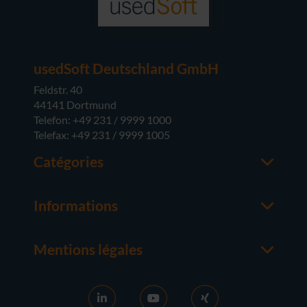
usedSoft Deutschland GmbH
Feldstr. 40
44141 Dortmund
Telefon: +49 231 / 9999 1000
Telefax: +49 231 / 9999 1005
Catégories
Office
M365
Informations
Serveur
Contacter un interlocuteur
Systèmes d'exploitation
À propos de usedsoft
Matériel
Mentions légales
Bon à savoir
Mentions Légales
FAQ
Conditions générales
News
CG D'ACHAT
Activation RDS