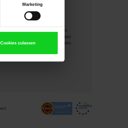
Marketing
?
und von einem seriösen B2B-Anbieter
eis für Sie herausholen können! Dazu
 und das genaue Produkt hervorgehen.
Cookies zulassen
wert