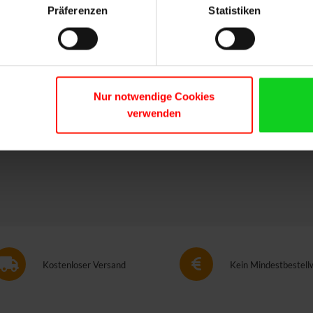
Präferenzen
Statistiken
Produkt woanders günstiger gesehen
Ihnen liegt ein Angebot vor, das günstiger ist als unseres 
stammt? Dann sprechen Sie uns an, damit wir den besten Pr
Nur notwendige Cookies
brauchen wir lediglich das Angebot, aus dem die Stückzahl
verwenden
SCHREIBEN SIE UNS
Kostenloser Versand
Kein Mindestbestell