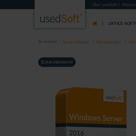
Über usedSoft
Wissen
|
OFFICE-SOF
Sie sind hier:
Server-Software
Microsoft CALs
Micr
ZUR ÜBERSICHT