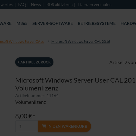
swertes
FAQ
News
RDS aktivieren
Lizenzen verkaufen
TWARE
M365
SERVER-SOFTWARE
BETRIEBSSYSTEME
HARDW
osoft Windows Server CALs
Microsoft Windows Server CAL 2016
Artikel 2 von
ARTIKEL ZURÜCK
Microsoft Windows Server User CAL 20
Volumenlizenz
Artikelnummer: 11164
Volumenlizenz
8,00 €
*
IN DEN WARENKORB