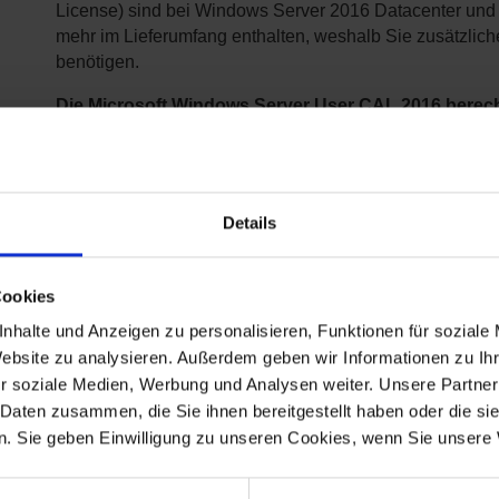
License) sind bei Windows Server 2016 Datacenter und 
mehr im Lieferumfang enthalten, weshalb Sie zusätzliche
benötigen.
Die
Microsoft
Windows Server User CAL 2016 berech
(User) zum Zugriff auf den Windows Server
im Gegens
CALs (Lizenz pro Gerät).
Die Zugriffslizenz Microsoft Windows User CAL 2016
Details
ist
abwärtskompatibel
(downgradefähig), d.h. sie kann
auch in Kombination mit einem Microsoft Windows Serv
werden.
Cookies
nhalte und Anzeigen zu personalisieren, Funktionen für soziale
Website zu analysieren. Außerdem geben wir Informationen zu I
r soziale Medien, Werbung und Analysen weiter. Unsere Partner
 Daten zusammen, die Sie ihnen bereitgestellt haben oder die s
. Sie geben Einwilligung zu unseren Cookies, wenn Sie unsere 