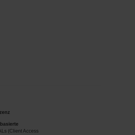
zenz
tbasierte
ALs (Client Access