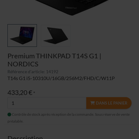
Premium THINKPAD T14S G1 |
NORDICS
Référence d'article: 14192
T14s G1 i5-10310U/16GB/256M2/FHD/C/W11P
433,20 €
*
DANS LE PANIER
Contrôle de stock après réception de la commande. Sous réserve de vente
préalable.
Description