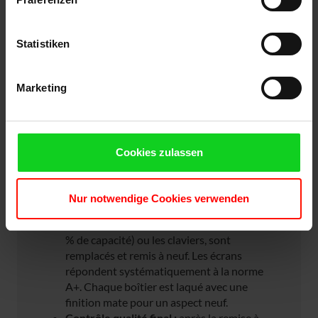
Qu’est-ce que le Premium+
remanufacturé?
Statistiken
Contrairement au refurbishing classique, nous
vous fournissons des appareils qui sont comme
neufs sur le plan technique, optique et
Marketing
fonctionnel, et ce, à un prix nettement inférieur
à celui du neuf.
Sélection rigoureuse :
seuls les appareils
Cookies zulassen
presque impeccables sont retenus. Les
appareils présentant de petits dommages
ou des traces d’usure visibles sont exclus.
Nur notwendige Cookies verwenden
Révision complète :
les composants
critiques, comme les batteries (moins de 80
% de capacité) ou les claviers, sont
remplacés et remis à neuf. Les écrans
répondent systématiquement à la norme
A+. Chaque boîtier est laqué avec une
finition mate pour un aspect neuf.
Contrôle qualité final :
après la remise à