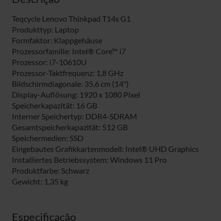
Teqcycle Lenovo Thinkpad T14s G1
Produkttyp: Laptop
Formfaktor: Klappgehäuse
Prozessorfamilie: Intel® Core™ i7
Prozessor: i7-10610U
Prozessor-Taktfrequenz: 1,8 GHz
Bildschirmdiagonale: 35,6 cm (14")
Display-Auflösung: 1920 x 1080 Pixel
Speicherkapazität: 16 GB
Interner Speichertyp: DDR4-SDRAM
Gesamtspeicherkapazität: 512 GB
Speichermedien: SSD
Eingebautes Grafikkartenmodell: Intel® UHD Graphics
Installiertes Betriebssystem: Windows 11 Pro
Produktfarbe: Schwarz
Gewicht: 1,35 kg
Especificação