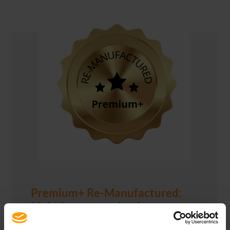
Premium+ Re-Manufactured:
Mais do que um simples
Refurbishing