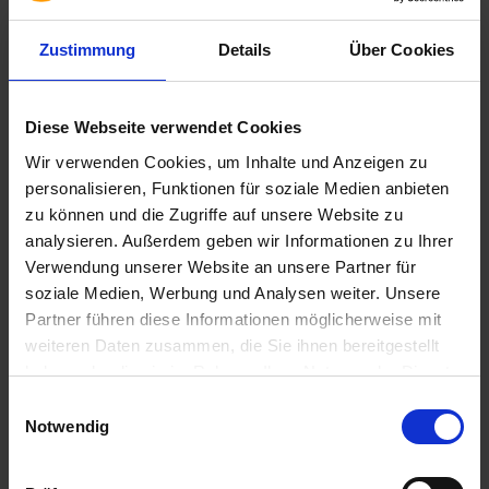
avec les versions précédentes, c’est-à-dire qu’elle peut également
être exploitée en combinaison avec un serveur
Microsoft
Windows
Zustimmung
Details
Über Cookies
Server 2019.
Diese Webseite verwendet Cookies
Spécification
Wir verwenden Cookies, um Inhalte und Anzeigen zu
personalisieren, Funktionen für soziale Medien anbieten
Contenu de la livraison
zu können und die Zugriffe auf unsere Website zu
Droit de licence
analysieren. Außerdem geben wir Informationen zu Ihrer
Langue
Verwendung unserer Website an unsere Partner für
Single Language
soziale Medien, Werbung und Analysen weiter. Unsere
Version
Partner führen diese Informationen möglicherweise mit
2022
weiteren Daten zusammen, die Sie ihnen bereitgestellt
Etat du produit
haben oder die sie im Rahmen Ihrer Nutzung der Dienste
occasion
gesammelt haben. Sie geben Einwilligung zu unseren
Einwilligungsauswahl
Cookies, wenn Sie unsere Webseite weiterhin nutzen.
Notwendig