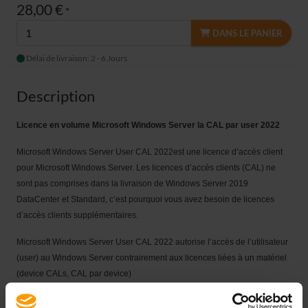
28,00 €
*
DANS LE PANIER
Délai de livraison: 2 - 6 Jours
Description
Licence en volume Microsoft Windows Server
la CAL par user 2022
Microsoft
Windows Server User CAL 2022est une licence d’accès client
pour
Microsoft
Windows Server. Les licences d’accès clients (CAL) ne
sont pas comprises dans la livraison de Windows Server 2019
DataCenter et Standard, c’est pourquoi vous avez besoin de licences
d’accès clients supplémentaires.
Microsoft
Windows Server User CAL 2022 autorise l’accès de l’utilisateur
(user) au Windows Server contrairement aux licences liées à un matériel
(device CALs, CAL par device)
La licence d’accès
Microsoft
Windows User CAL 2019 est compatible