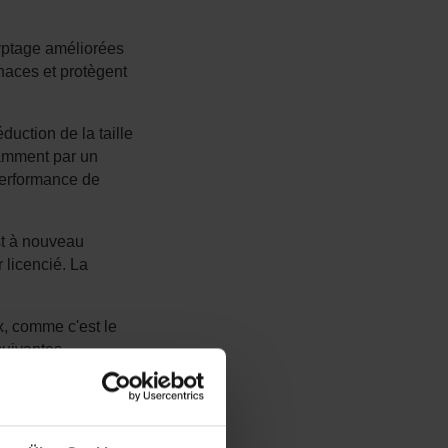
yptage améliorées
enaces et protègent
duction de la taille
amment par un
performance de
t à nouveau
 licencié. La
, comme c'est le
suivantes
pour 8 cœurs