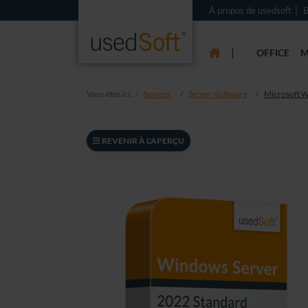
À propos de usedsoft
B
|
OFFICE
M
Vous êtes ici:
Serveur
Server-Software
Microsoft 
REVENIR À L'APERÇU