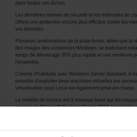
dans toutes vos tâches.
Les dernières normes de sécurité et les méthodes de cr
offrent une protection encore plus efficace contre les m
vos données.
Plusieurs améliorations de la plate-forme, telles que la ré
des images des conteneurs Windows, se traduisent not
temps de démarrage 30% plus rapide et une meilleure 
l'ensemble.
Comme d'habitude avec Windows Server Standard, il es
possible d'exploiter deux machines virtuelles par serveur
virtualisation sous Linux est également prise en charge.
Le modèle de licence est à nouveau basé sur les noyaux
cas depuis Microsoft Windows Server 2016. Les règles 
s'appliquent :
1. Chaque processeur physique doit avoir des licences 
minimum.