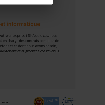
get informatique
tre entreprise ? Si c'est le cas, nous
nt en charge des contrats complets de
hetons et ce dont nous avons besoin,
maintenant et augmentez vos revenus.
mande