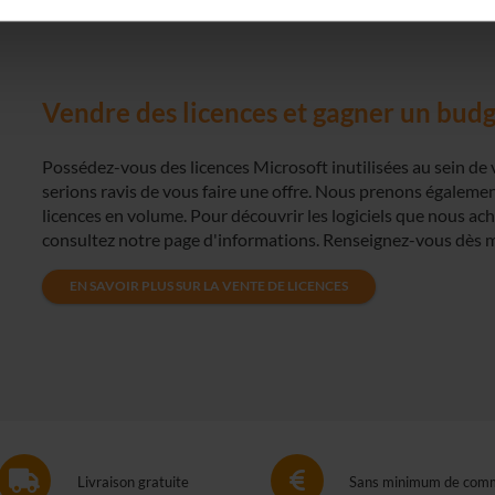
Vendre des licences et gagner un bud
Possédez-vous des licences Microsoft inutilisées au sein de vo
serions ravis de vous faire une offre. Nous prenons égaleme
licences en volume. Pour découvrir les logiciels que nous ac
consultez notre page d'informations. Renseignez-vous dès 
EN SAVOIR PLUS SUR LA VENTE DE LICENCES
Livraison gratuite
Sans minimum de com