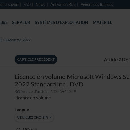
on à savoir
FAQ
News
Activation RDS
Vendre des licences
365
SERVEUR
SYSTÈMES D'EXPLOITATION
MATÉRIEL
Windows Server 2022
Article 2 DE 
ARTICLE PRÉCÉDENT
Licence en volume Microsoft Windows Se
2022 Standard incl. DVD
Référence d'article: 11285+11289
Licence en volume
Langue:
VEUILLEZ CHOISIR
71,00 €