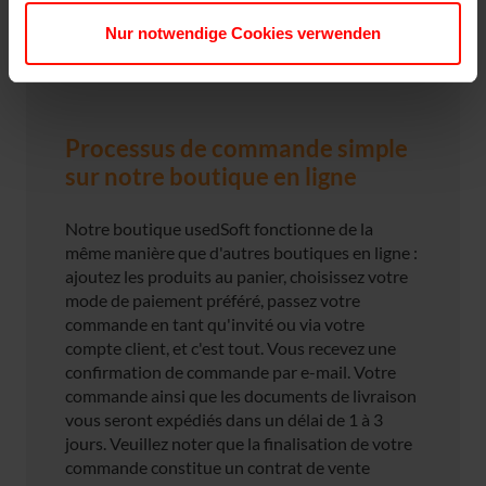
Nur notwendige Cookies verwenden
Processus de commande simple
sur notre boutique en ligne
Notre boutique usedSoft fonctionne de la
même manière que d'autres boutiques en ligne :
ajoutez les produits au panier, choisissez votre
mode de paiement préféré, passez votre
commande en tant qu'invité ou via votre
compte client, et c'est tout. Vous recevez une
confirmation de commande par e-mail. Votre
commande ainsi que les documents de livraison
vous seront expédiés dans un délai de 1 à 3
jours. Veuillez noter que la finalisation de votre
commande constitue un contrat de vente