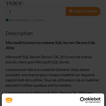
19,00 €
*
DANS LE PANIER
Délai de livraison: 2 - 6 Jours
Description
Microsoft Licence en volume SQL Server Device CAL
2016
Microsoft
SQL Server Device CAL 2016 est une licence
Microsoft
d’accès client pour
SQL Server.
La licence est liée à un matériel (Device). Vous devez
posséder une licence pour chaque matériel sur lequel le
logiciel doit être utilisé. Tous les utilisateurs de ce matériel
peuvent l'utiliser quelque soit le nombre.
La licence d'accès
Microsoft SQL Device CAL 2016
est
rétroactivement compatible, c'est-à-dire qu'elle peut par
exemple être utilisée en association avec
Microsoft
SQL