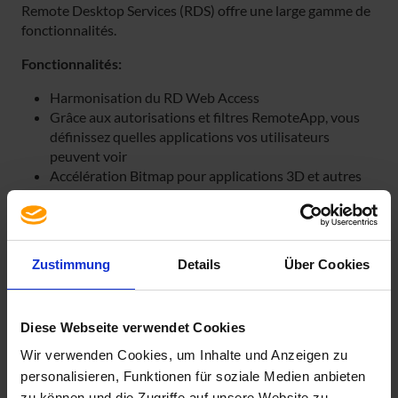
Remote Desktop Services (RDS) offre une large gamme de
fonctionnalités.
Fonctionnalités:
Harmonisation du RD Web Access
Grâce aux autorisations et filtres RemoteApp, vous
définissez quelles applications vos utilisateurs
peuvent voir
Accélération Bitmap pour applications 3D et autres
plugins comme Silverlight et Flash
Gestion améliorée des serveurs hôtes de session
bureau à distance intégrant App-V pour RDS
Service Broker plus homogène pour les connexions de
Zustimmung
Details
Über Cookies
sessions de postes de travail et de bureaux à distance
(VDI)
Diese Webseite verwendet Cookies
La CAL par device:
Wir verwenden Cookies, um Inhalte und Anzeigen zu
La licence est liée à un matériel (Device). Vous devez
personalisieren, Funktionen für soziale Medien anbieten
posséder une licence pour chaque matériel sur lequel le
zu können und die Zugriffe auf unsere Website zu