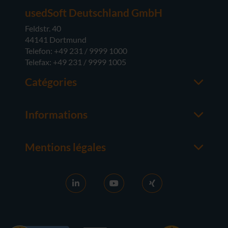
usedSoft Deutschland GmbH
Feldstr. 40
44141 Dortmund
Telefon: +49 231 / 9999 1000
Telefax: +49 231 / 9999 1005
Catégories
Office
M365
Informations
Serveur
Contacter un interlocuteur
Systèmes d'exploitation
À propos de usedsoft
Matériel
Mentions légales
Bon à savoir
Mentions Légales
FAQ
Conditions générales
News
CG D'ACHAT
Activation RDS
Droit de rétractation
Vendre des licences
Protection des Données
Carrière
Contact
Références