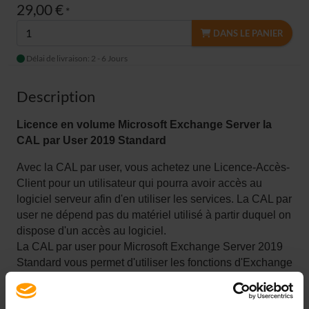
29,00 €
*
DANS LE PANIER
Délai de livraison: 2 - 6 Jours
Description
Licence en volume Microsoft Exchange Server la
CAL par User
2019 Standard
Avec la CAL par user, vous achetez une Licence-Accès-
Client pour un utilisateur qui pourra avoir accès au
logiciel serveur afin d'en utiliser les services. La CAL par
user ne dépend pas du matériel utilisé à partir duquel on
dispose d'un accès au logiciel.
La CAL par user pour Microsoft Exchange Server 2019
Standard vous permet d'utiliser les fonctions d'Exchange
Standard, telles que les e-mails, les contacts et le
calendrier.