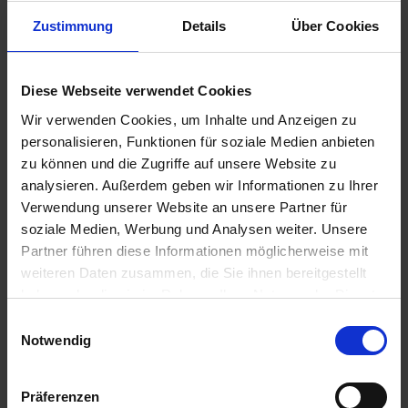
Zustimmung
Details
Über Cookies
Spécification
Diese Webseite verwendet Cookies
Contenu de la livraison
Droit de licence
Wir verwenden Cookies, um Inhalte und Anzeigen zu
personalisieren, Funktionen für soziale Medien anbieten
Langue
zu können und die Zugriffe auf unsere Website zu
Single Language
analysieren. Außerdem geben wir Informationen zu Ihrer
Version
Verwendung unserer Website an unsere Partner für
2019 Standard
soziale Medien, Werbung und Analysen weiter. Unsere
Etat du produit
Partner führen diese Informationen möglicherweise mit
occasion
weiteren Daten zusammen, die Sie ihnen bereitgestellt
haben oder die sie im Rahmen Ihrer Nutzung der Dienste
gesammelt haben. Sie geben Einwilligung zu unseren
Einwilligungsauswahl
Cookies, wenn Sie unsere Webseite weiterhin nutzen.
Notwendig
Präferenzen