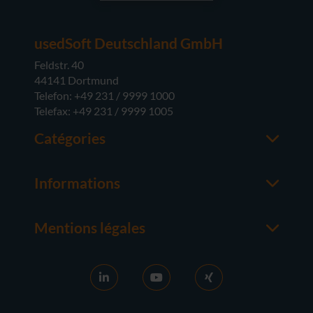
usedSoft Deutschland GmbH
Feldstr. 40
44141 Dortmund
Telefon: +49 231 / 9999 1000
Telefax: +49 231 / 9999 1005
Catégories
Office
M365
Informations
Serveur
Contacter un interlocuteur
Systèmes d'exploitation
À propos de usedsoft
Matériel
Mentions légales
Bon à savoir
Mentions Légales
FAQ
Conditions générales
News
CG D'ACHAT
Activation RDS
Droit de rétractation
Vendre des licences
Protection des Données
Carrière