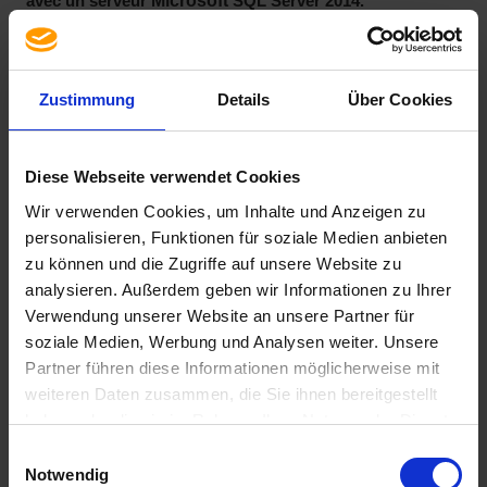
Microsoft
avec un serveur
SQL Server 2014.
Spécification
Zustimmung
Details
Über Cookies
Contenu de la livraison
Droit de licence
Diese Webseite verwendet Cookies
Langue
Wir verwenden Cookies, um Inhalte und Anzeigen zu
Single Language
personalisieren, Funktionen für soziale Medien anbieten
Version
zu können und die Zugriffe auf unsere Website zu
2016
analysieren. Außerdem geben wir Informationen zu Ihrer
Etat du produit
Verwendung unserer Website an unsere Partner für
occasion
soziale Medien, Werbung und Analysen weiter. Unsere
Partner führen diese Informationen möglicherweise mit
weiteren Daten zusammen, die Sie ihnen bereitgestellt
haben oder die sie im Rahmen Ihrer Nutzung der Dienste
gesammelt haben. Sie geben Einwilligung zu unseren
Einwilligungsauswahl
Cookies, wenn Sie unsere Webseite weiterhin nutzen.
Notwendig