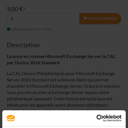
9,00 €
*
DANS LE PANIER
Délai de livraison: 2 - 6 Jours
Description
Licence en volume Microsoft Exchange Server la CAL
par Device
2016 Standard
La CAL Device (Périphérique) pour Microsoft Exchange
Server 2016 Standard est la licence client qui permet
d'accéder à Microsoft Exchange Server. Grâce à la solution,
vous pouvez accéder à Exchange Server depuis votre
périphérique (appareil). Cette licence périphérique est
idéale pour les appareils ayant plusieurs utilisateurs.
La CAL Device pour Microsoft Exchange Server 2016
Standard vous permet d'utiliser les fonctions d'Exchange
Standard, telles que les e-mails, les contacts et le