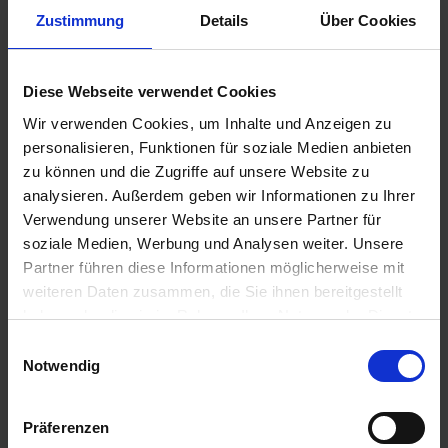
calendrier.
Zustimmung
Details
Über Cookies
Spécification
Diese Webseite verwendet Cookies
Wir verwenden Cookies, um Inhalte und Anzeigen zu
Contenu de la livraison
personalisieren, Funktionen für soziale Medien anbieten
Droit de licence
zu können und die Zugriffe auf unsere Website zu
Langue
analysieren. Außerdem geben wir Informationen zu Ihrer
Single Language
Verwendung unserer Website an unsere Partner für
Version
soziale Medien, Werbung und Analysen weiter. Unsere
2016 Standard
Partner führen diese Informationen möglicherweise mit
Etat du produit
weiteren Daten zusammen, die Sie ihnen bereitgestellt
occasion
haben oder die sie im Rahmen Ihrer Nutzung der Dienste
gesammelt haben. Sie geben Einwilligung zu unseren
Einwilligungsauswahl
Cookies, wenn Sie unsere Webseite weiterhin nutzen.
Notwendig
Präferenzen