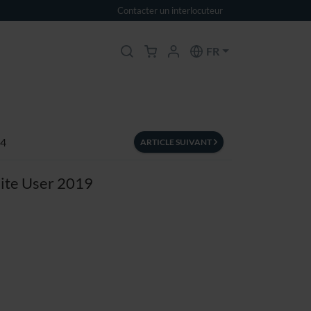
Contacter un interlocuteur
FR
 4
ARTICLE SUIVANT
uite User 2019