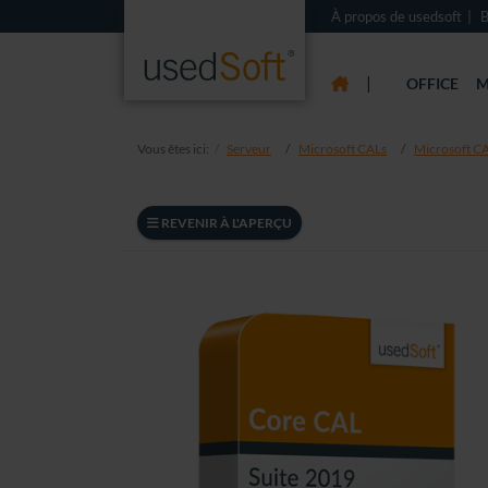
À propos de usedsoft
B
|
OFFICE
M
Vous êtes ici:
Serveur
Microsoft CALs
Microsoft CA
REVENIR À L'APERÇU