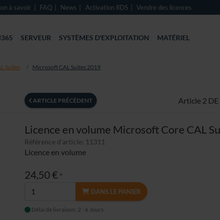
on à savoir
FAQ
News
Activation RDS
Vendre des licences
365
SERVEUR
SYSTÈMES D'EXPLOITATION
MATÉRIEL
L Suites
Microsoft CAL Suites 2019
Article 2 DE
ARTICLE PRÉCÉDENT
Licence en volume Microsoft Core CAL S
Référence d'article: 11311
Licence en volume
24,50 €
*
DANS LE PANIER
Délai de livraison: 2 - 6 Jours