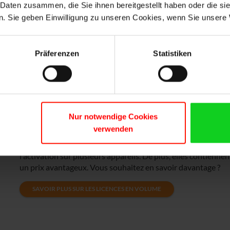
 Daten zusammen, die Sie ihnen bereitgestellt haben oder die s
. Sie geben Einwilligung zu unseren Cookies, wenn Sie unsere 
Präferenzen
Statistiken
Qu'est-ce que les licences en volume ?
Nur notwendige Cookies
verwenden
Les licences en volume sont idéales pour les entreprises, car el
l'activation sur plusieurs appareils. De plus, elles contienne
un prix avantageux. Vous souhaitez en savoir davantage ?
SAVOIR PLUS SUR LES LICENCES EN VOLUME