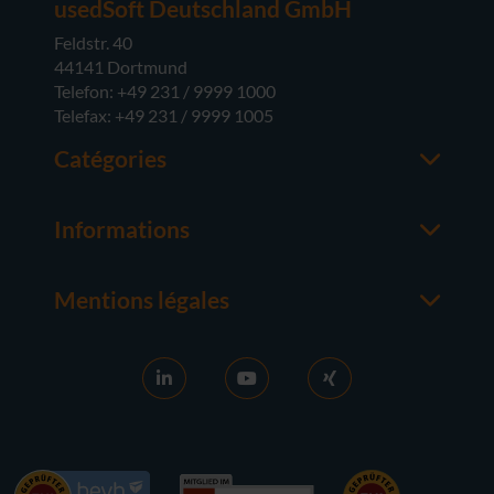
usedSoft Deutschland GmbH
Feldstr. 40
44141 Dortmund
Telefon: +49 231 / 9999 1000
Telefax: +49 231 / 9999 1005
Catégories
Office
M365
Informations
Serveur
Contacter un interlocuteur
Systèmes d'exploitation
À propos de usedsoft
Matériel
Mentions légales
Bon à savoir
Mentions Légales
FAQ
Conditions générales
News
CG D'ACHAT
Activation RDS
Droit de rétractation
Vendre des licences
Protection des Données
Carrière
Contact
Références
Accessibilité
Presse