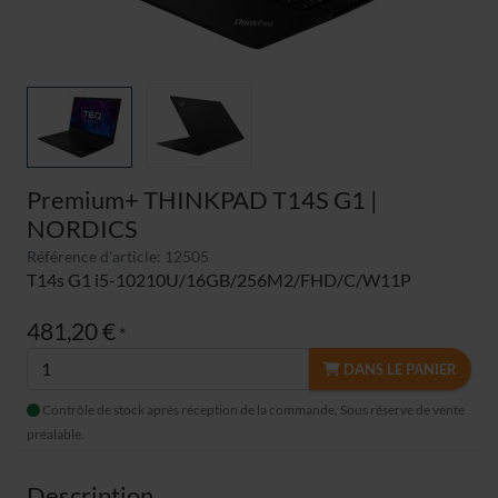
Premium+ THINKPAD T14S G1 |
NORDICS
Référence d'article: 12505
T14s G1 i5-10210U/16GB/256M2/FHD/C/W11P
481,20 €
*
DANS LE PANIER
Contrôle de stock après réception de la commande. Sous réserve de vente
préalable.
Description