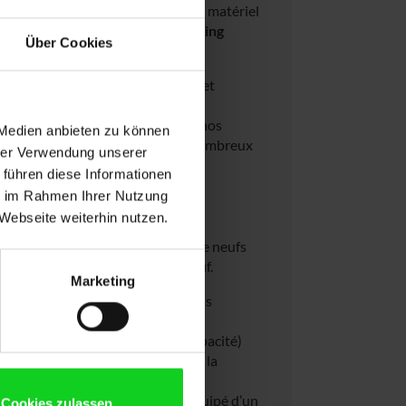
 avons choisi de vous proposer du matériel
 qui va bien au-delà du refurbishing
Über Cookies
n matière de qualité, durabilité et
érifié techniquement, mais aussi
enouvelée. Et le meilleur : tous nos
 Medien anbieten zu können
1 an) – plus longue que celle de nombreux
hrer Verwendung unserer
 führen diese Informationen
ie im Rahmen Ihrer Nutzung
turé?
Webseite weiterhin nutzen.
sons des appareils qui sont comme neufs
 nettement inférieur à celui du neuf.
Marketing
ccables sont retenus. Les appareils
ibles sont exclus.
s batteries (moins de 80 % de capacité)
rans répondent systématiquement à la
ate pour un aspect neuf.
rdinateur portable est testé et équipé d’un
Cookies zulassen