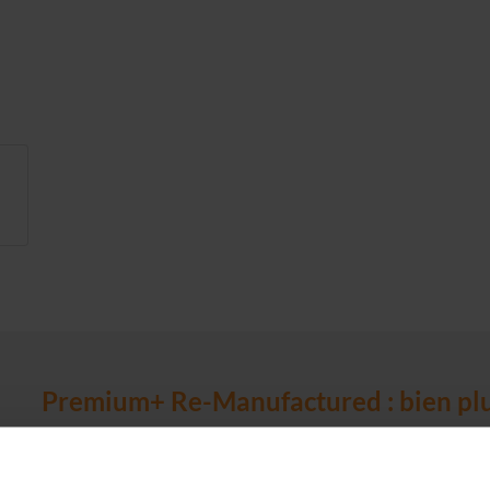
Premium+ Re-Manufactured : bien plu
Avec usedSoft, nous nous engageons à offrir le meilleur à nos
aucune concession sur la qualité et la performance
tout en