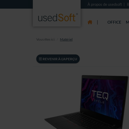
À propos de usedsoft
B
|
OFFICE
M
Vous êtes ici:
Matériel
REVENIR À L'APERÇU