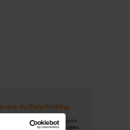
s que du Refurbishing
 clients – sans compromis. Cela signifie :
 réalisant des
économies considérables