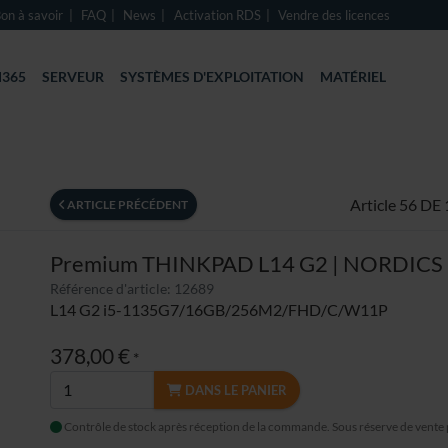
on à savoir
FAQ
News
Activation RDS
Vendre des licences
365
SERVEUR
SYSTÈMES D'EXPLOITATION
MATÉRIEL
Article 56 DE
ARTICLE PRÉCÉDENT
Premium THINKPAD L14 G2 | NORDICS
Référence d'article: 12689
L14 G2 i5-1135G7/16GB/256M2/FHD/C/W11P
378,00 €
*
DANS LE PANIER
Contrôle de stock après réception de la commande. Sous réserve de vente 