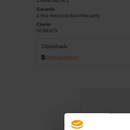
256GB SSD M.2
Garantie
2 Year Return to Base Warranty
Clavier
NORDICS
Downloads
Fiche technique