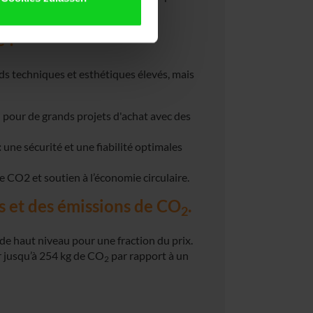
 ?
s techniques et esthétiques élevés, mais
 pour de grands projets d'achat avec des
:
une sécurité et une fiabilité optimales
 CO2 et soutien à l’économie circulaire.
s et des émissions de CO
.
2
de haut niveau pour une fraction du prix.
 jusqu’à 254 kg de CO
par rapport à un
2