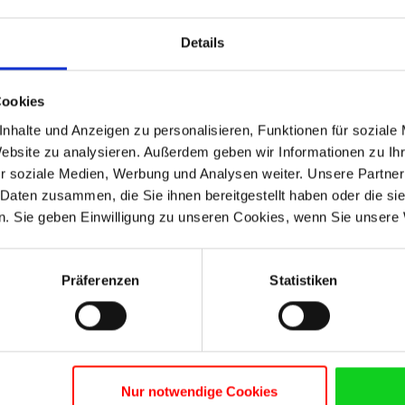
par rapport à l’achat de matériel neuf
. C’est pourquoi nous
Re-Manufactured de qualité Premium+ –
une remise à neuf
Details
classique.
Notre matériel Re-Manufactured est une nouvelle référence e
Cookies
rentabilité. Chaque ordinateur portable est non seulement v
entièrement démonté afin que chaque pièce soit nettoyée et r
nhalte und Anzeigen zu personalisieren, Funktionen für soziale
appareils sont couverts par une
garantie de 3 ans
(Batterie 
Website zu analysieren. Außerdem geben wir Informationen zu I
appareils neufs.
r soziale Medien, Werbung und Analysen weiter. Unsere Partner
 Daten zusammen, die Sie ihnen bereitgestellt haben oder die s
Qu’est-ce que le Premium+ remanufac
. Sie geben Einwilligung zu unseren Cookies, wenn Sie unsere 
Contrairement au refurbishing classique, nous vous fournis
sur le plan technique, optique et fonctionnel, et ce, à un prix
Präferenzen
Statistiken
Sélection rigoureuse :
seuls les appareils presque impe
présentant de petits dommages ou des traces d’usure vis
Révision complète :
les composants critiques, comme le
ou les claviers, sont remplacés et remis à neuf. Les éc
norme A+. Chaque boîtier est laqué avec une finition m
Nur notwendige Cookies
Contrôle qualité final :
après la remise à neuf, chaque o