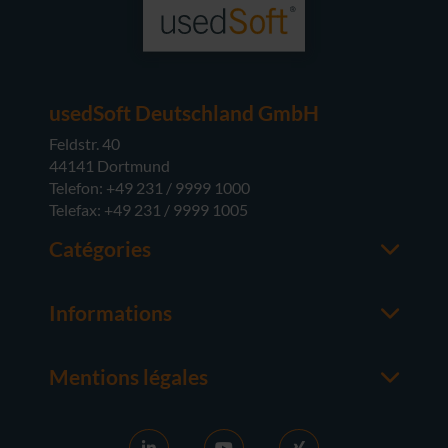
usedSoft Deutschland GmbH
Feldstr. 40
44141 Dortmund
Telefon: +49 231 / 9999 1000
Telefax: +49 231 / 9999 1005
Catégories
Office
M365
Informations
Serveur
Contacter un interlocuteur
Systèmes d'exploitation
À propos de usedsoft
Matériel
Mentions légales
Bon à savoir
Mentions Légales
FAQ
Conditions générales
News