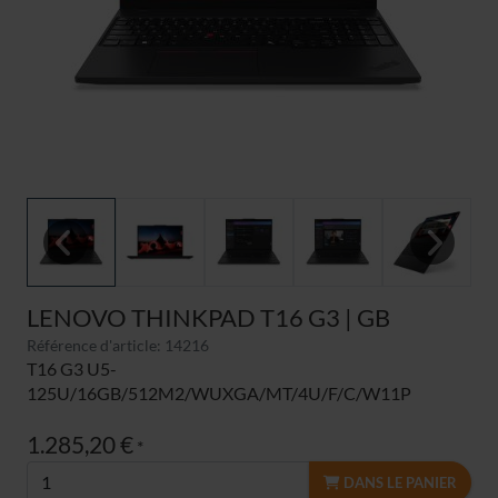
Previous
Next
LENOVO THINKPAD T16 G3 | GB
Référence d'article: 14216
T16 G3 U5-
125U/16GB/512M2/WUXGA/MT/4U/F/C/W11P
1.285,20 €
*
DANS LE PANIER