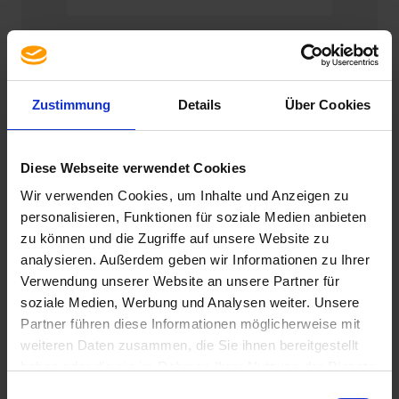
Premium+ Re-Manufactured :
bien plus que du Refurbishing
Zustimmung
Details
Über Cookies
Avec usedSoft, nous nous engageons à offrir le
meilleur à nos clients – sans compromis. Cela
Diese Webseite verwendet Cookies
signifie :
aucune concession sur la qualité et la
Wir verwenden Cookies, um Inhalte und Anzeigen zu
performance
tout en réalisant des
économies
considérables par rapport à l’achat de matériel
personalisieren, Funktionen für soziale Medien anbieten
neuf
. C’est pourquoi nous avons choisi de vous
zu können und die Zugriffe auf unsere Website zu
proposer du matériel Re-Manufactured de
analysieren. Außerdem geben wir Informationen zu Ihrer
qualité Premium+ –
une remise à neuf qui va
Verwendung unserer Website an unsere Partner für
bien au-delà du refurbishing classique.
soziale Medien, Werbung und Analysen weiter. Unsere
Partner führen diese Informationen möglicherweise mit
Notre matériel Re-Manufactured est une
weiteren Daten zusammen, die Sie ihnen bereitgestellt
nouvelle référence en matière de qualité,
haben oder die sie im Rahmen Ihrer Nutzung der Dienste
durabilité et rentabilité. Chaque ordinateur
portable est non seulement vérifié
gesammelt haben. Sie geben Einwilligung zu unseren
Einwilligungsauswahl