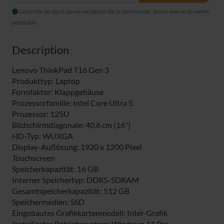
Contrôle de stock après réception de la commande. Sous réserve de vente
préalable.
Description
Lenovo ThinkPad T16 Gen 3
Produkttyp: Laptop
Formfaktor: Klappgehäuse
Prozessorfamilie: Intel Core Ultra 5
Prozessor: 125U
Bildschirmdiagonale: 40,6 cm (16")
HD-Typ: WUXGA
Display-Auflösung: 1920 x 1200 Pixel
Touchscreen
Speicherkapazität: 16 GB
Interner Speichertyp: DDR5-SDRAM
Gesamtspeicherkapazität: 512 GB
Speichermedien: SSD
Eingebautes Grafikkartenmodell: Intel-Grafik
Installiertes Betriebssystem: Windows 11 Pro