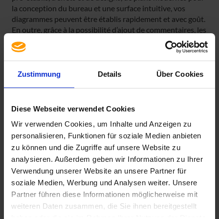
la conception du bureau et une surface intuitive, vos
diagrammes peuvent être établis rapidement et avec goût.
En outre, grâce à la possibilité d’ajout de commentaires, les
diagrammes peuvent maintenant être traités en équipe.
Attention ! Les versions Windows Installer ne peuvent
pas être installées à l’aide des fonctions « Démarrer en
Zustimmung
Details
Über Cookies
un clic » (Click-to-Run) !
Diese Webseite verwendet Cookies
Spécification
Wir verwenden Cookies, um Inhalte und Anzeigen zu
personalisieren, Funktionen für soziale Medien anbieten
Contenu de la livraison
zu können und die Zugriffe auf unsere Website zu
Droit de licence
analysieren. Außerdem geben wir Informationen zu Ihrer
Langue
Verwendung unserer Website an unsere Partner für
Single Language
soziale Medien, Werbung und Analysen weiter. Unsere
Version
Partner führen diese Informationen möglicherweise mit
2016 Standard
weiteren Daten zusammen, die Sie ihnen bereitgestellt
haben oder die sie im Rahmen Ihrer Nutzung der Dienste