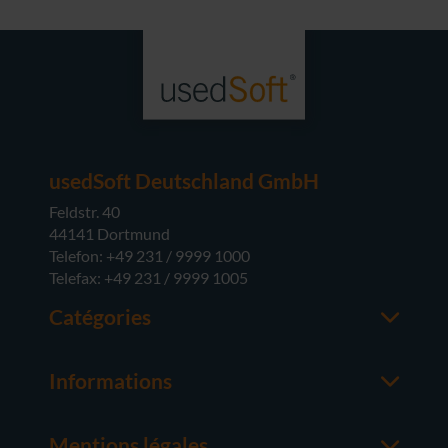
usedSoft Deutschland GmbH
Feldstr. 40
44141 Dortmund
Telefon: +49 231 / 9999 1000
Telefax: +49 231 / 9999 1005
Catégories
Office
M365
Informations
Serveur
Contacter un interlocuteur
Systèmes d'exploitation
À propos de usedsoft
Matériel
Mentions légales