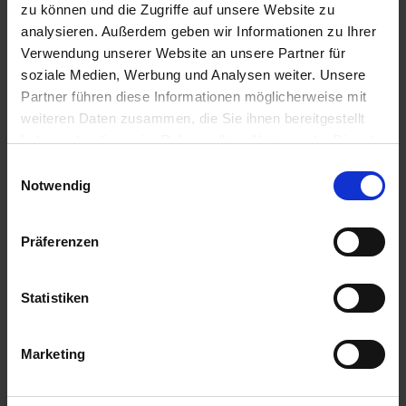
zu können und die Zugriffe auf unsere Website zu
analysieren. Außerdem geben wir Informationen zu Ihrer
Verwendung unserer Website an unsere Partner für
soziale Medien, Werbung und Analysen weiter. Unsere
Partner führen diese Informationen möglicherweise mit
weiteren Daten zusammen, die Sie ihnen bereitgestellt
haben oder die sie im Rahmen Ihrer Nutzung der Dienste
gesammelt haben. Sie geben Einwilligung zu unseren
Einwilligungsauswahl
Cookies, wenn Sie unsere Webseite weiterhin nutzen.
Notwendig
Präferenzen
Processus de commande simple
sur notre boutique en ligne
Statistiken
Notre boutique usedSoft fonctionne de la
même manière que d'autres boutiques en ligne :
Marketing
ajoutez les produits au panier, choisissez votre
mode de paiement préféré, passez votre
commande en tant qu'invité ou via votre