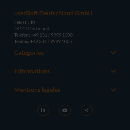
usedSoft Deutschland GmbH
Feldstr. 40
44141 Dortmund
Telefon: +49 231 / 9999 1000
Telefax: +49 231 / 9999 1005
Catégories
Office
M365
Informations
Serveur
Contacter un interlocuteur
Systèmes d'exploitation
À propos de usedsoft
Matériel
Mentions légales
Bon à savoir
Mentions Légales
FAQ
Conditions générales
News
CG D'ACHAT
Activation RDS
Droit de rétractation
Vendre des licences
Protection des Données
Carrière