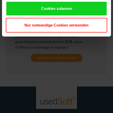
compte client, et c'est tout. Vous recevez une
confirmation de commande par e-mail. Votre
Cookies zulassen
commande ainsi que les documents de livraison
vous seront expédiés dans un délai de 1 à 3
jours. Veuillez noter que la finalisation de votre
Nur notwendige Cookies verwenden
commande constitue un contrat de vente
juridiquement valable et que, en tant
qu'entreprise exclusivement B2B, nous
n'offrons ni échange ni reprise !
CRÉER UN COMPTE CLIENT