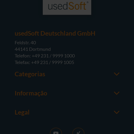
usedSoft Deutschland GmbH
Feldstr. 40
44141 Dortmund
Telefon: +49 231 / 9999 1000
Telefax: +49 231 / 9999 1005
Categorias
Office
M365
Informação
Server
Contactos
Sistemas operativos
Sobre a usedSoft
Hardware
Legal
Coisas a saber
Termos e Condições Gerais
FAQ
Purchase GT
News