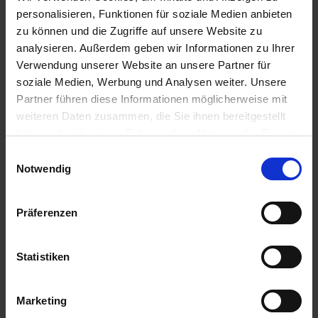
personalisieren, Funktionen für soziale Medien anbieten
zu können und die Zugriffe auf unsere Website zu
analysieren. Außerdem geben wir Informationen zu Ihrer
Verwendung unserer Website an unsere Partner für
soziale Medien, Werbung und Analysen weiter. Unsere
Partner führen diese Informationen möglicherweise mit
weiteren Daten zusammen, die Sie ihnen bereitgestellt
haben oder die sie im Rahmen Ihrer Nutzung der Dienste
Microsoft Office 2024
gesammelt haben. Sie geben Einwilligung zu unseren
Einwilligungsauswahl
Microsoft Office 2021
Cookies, wenn Sie unsere Webseite weiterhin nutzen.
Notwendig
Microsoft Office 2019
Microsoft Office 2016
Microsoft Office Standalone
Präferenzen
Microsoft Project
Statistiken
Marketing