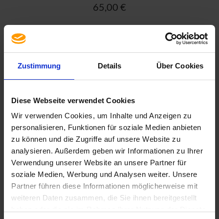
65,00 €
MAIS INFORMAÇÕES
Zustimmung
Details
Über Cookies
Diese Webseite verwendet Cookies
Wir verwenden Cookies, um Inhalte und Anzeigen zu
personalisieren, Funktionen für soziale Medien anbieten
zu können und die Zugriffe auf unsere Website zu
analysieren. Außerdem geben wir Informationen zu Ihrer
Verwendung unserer Website an unsere Partner für
soziale Medien, Werbung und Analysen weiter. Unsere
Partner führen diese Informationen möglicherweise mit
65,00 €
weiteren Daten zusammen, die Sie ihnen bereitgestellt
haben oder die sie im Rahmen Ihrer Nutzung der Dienste