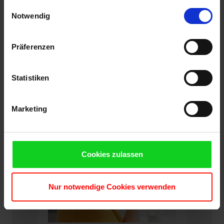
gesammelt haben. Sie geben Einwilligung zu unseren
Einwilligungsauswahl
Cookies, wenn Sie unsere Webseite weiterhin nutzen.
Notwendig
MAIS INFORMAÇÕES
Präferenzen
Statistiken
Marketing
Cookies zulassen
Nur notwendige Cookies verwenden