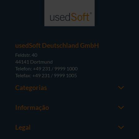
usedSoft Deutschland GmbH
Feldstr. 40
44141 Dortmund
Telefon: +49 231 / 9999 1000
Telefax: +49 231 / 9999 1005
Categorias
Office
M365
Informação
Server
Contactos
Sistemas operativos
Sobre a usedSoft
Hardware
Legal
Coisas a saber
Termos e Condições Gerais
FAQ