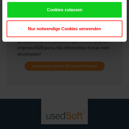
pronto. Receberá uma confirmação da
encomenda por correio eletrónico. A sua
Cookies zulassen
encomenda e os documentos de entrega
chegarão dentro de 1-3 dias. Tenha em atenção
que, com a conclusão da sua encomenda, é
Nur notwendige Cookies verwenden
celebrado um contrato de compra
juridicamente vinculativo e que nós, enquanto
empresa B2B pura, não oferecemos trocas nem
devoluções!
CRIAR UMA CONTA DE CLIENTE AGORA