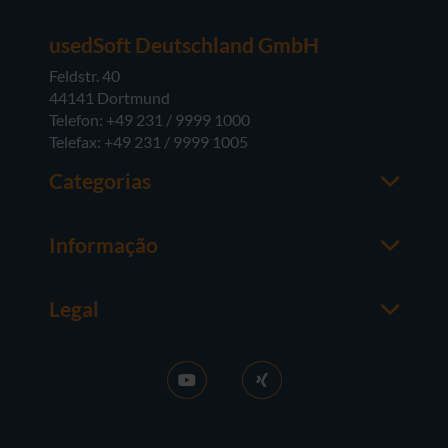
usedSoft Deutschland GmbH
Feldstr. 40
44141 Dortmund
Telefon: +49 231 / 9999 1000
Telefax: +49 231 / 9999 1005
Categorias
Office
M365
Informação
Server
Contactos
Sistemas operativos
Sobre a usedSoft
Hardware
Legal
Coisas a saber
Termos e Condições Gerais
FAQ
Purchase GT
News
Protecção de dados
Activar RDS
Contacto
Vender licenças
Acessibilidade
Carreira