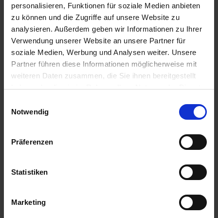
personalisieren, Funktionen für soziale Medien anbieten
zu können und die Zugriffe auf unsere Website zu
analysieren. Außerdem geben wir Informationen zu Ihrer
Verwendung unserer Website an unsere Partner für
Microsoft Windows Server
soziale Medien, Werbung und Analysen weiter. Unsere
CAL 2016
Partner führen diese Informationen möglicherweise mit
weiteren Daten zusammen, die Sie ihnen bereitgestellt
haben oder die sie im Rahmen Ihrer Nutzung der Dienste
gesammelt haben. Sie geben Einwilligung zu unseren
Einwilligungsauswahl
Cookies, wenn Sie unsere Webseite weiterhin nutzen.
Notwendig
Präferenzen
Statistiken
Marketing