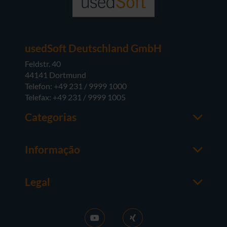
usedSoft Deutschland GmbH
Feldstr. 40
44141 Dortmund
Telefon: +49 231 / 9999 1000
Telefax: +49 231 / 9999 1005
Categorias
Office
M365
Informação
Server
Contactos
Sistemas operativos
Sobre a usedSoft
Hardware
Legal
Coisas a saber
Termos e Condições Gerais
FAQ
Purchase GT
News
Protecção de dados
Activar RDS