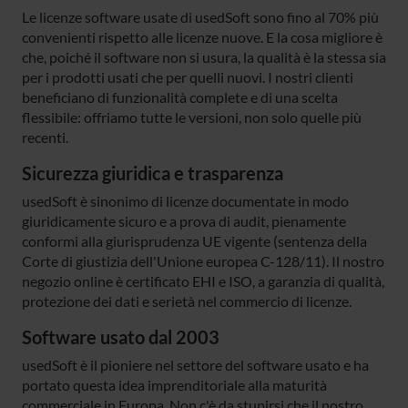
Le licenze software usate di usedSoft sono fino al 70% più
convenienti rispetto alle licenze nuove. E la cosa migliore è
che, poiché il software non si usura, la qualità è la stessa sia
per i prodotti usati che per quelli nuovi. I nostri clienti
beneficiano di funzionalità complete e di una scelta
flessibile: offriamo tutte le versioni, non solo quelle più
recenti.
Sicurezza giuridica e trasparenza
usedSoft è sinonimo di licenze documentate in modo
giuridicamente sicuro e a prova di audit, pienamente
conformi alla giurisprudenza UE vigente (sentenza della
Corte di giustizia dell'Unione europea C-128/11). Il nostro
negozio online è certificato EHI e ISO, a garanzia di qualità,
protezione dei dati e serietà nel commercio di licenze.
Software usato dal 2003
usedSoft è il pioniere nel settore del software usato e ha
portato questa idea imprenditoriale alla maturità
commerciale in Europa. Non c'è da stupirsi che il nostro