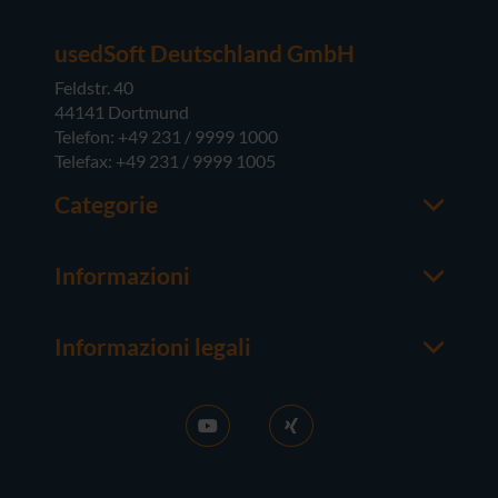
usedSoft Deutschland GmbH
Feldstr. 40
44141 Dortmund
Telefon: +49 231 / 9999 1000
Telefax: +49 231 / 9999 1005
Categorie
Office
M365
Informazioni
Server
Contatti
Sistemi operativi
Chi siamo
Hardware
Informazioni legali
Buono a sapersi
Colofone
FAQ
Condizioni generali
News
CG del contratto di acquisto
Attivazione RDS
Diritto di recesso
Vendere licenze
Tutela della Privacy
Lavora con noi