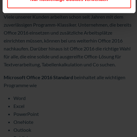
Viele unserer Kunden arbeiten schon seit Jahren mit dem
zuverlässigen Programm-Klassiker. Unternehmen, die bereits
Office 2016 einsetzen und zusätzliche Arbeitsplätze
einrichten müssen, können bei uns weiterhin Office 2016
nachkaufen. Darüber hinaus ist Office 2016 die richtige Wahl
für alle, die eine solide und ausgereifte Office-Lösung für
Textverarbeitung, Tabellenkalkulation und Co suchen.
Microsoft Office 2016 Standard
beinhaltet alle wichtigen
Programme wie
Word
Excel
PowerPoint
OneNote
Outlook