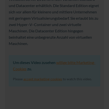
und Datacenter erhältlich.
Die
Standard
Edition
eignet
sich
vor
allem
für
kleinere
und
mittlere
Unternehmen
mit
geringem
Virtualisierungsbedarf
.
Sie
erlaubt
bis
zu
zwei
Hyper
–
V
–
Container
und
zwei
virtuelle
Maschinen
.
Die
Datacenter
Edition
hingegen
beinhaltet
eine
unbegrenzte
Anzahl
von
virtuellen
Maschinen.
Um dieses Video zusehen
willige bitte Marketing-
Cookies
zu.
Please
accept marketing-cookies
to watch this video.