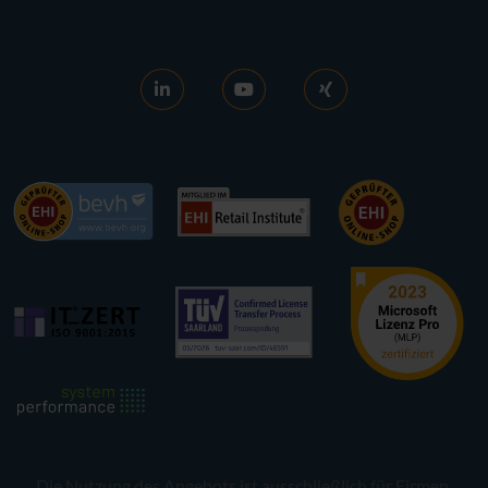
FAQ
AGB
News
Ankaufs-AGB
RDS aktivieren
Widerrufsrecht
Lizenzen verkaufen
Datenschutz
Karriere
Kontakt
Referenzen
Barrierefreiheit
Presse
Newsletter-Anmeldung
Die Nutzung des Angebots ist ausschließlich für Firmen,