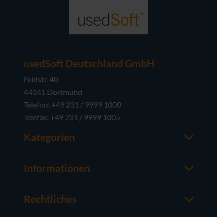
usedSoft Deutschland GmbH
Feldstr. 40
44141 Dortmund
Telefon: +49 231 / 9999 1000
Telefax: +49 231 / 9999 1005
Kategorien
Office-Software
M365
Informationen
Server-Software
Ansprechpartner
Betriebssysteme
Über usedSoft
Rechtliches
Hardware
Wissenswertes
Impressum