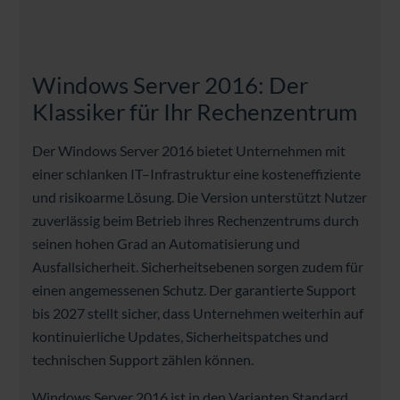
Windows Server 2016:
Der
Klassiker für Ihr Rechenzentrum
Der
Windows
Server
2016
bietet
Unternehmen
mit
einer
schlanken
IT
–
Infrastruktur
eine
kosteneffiziente
und
risikoarme
Lösung
.
Die Version unterstützt Nutzer
zuverlässig beim Betrieb ihres Rechenzentrums durch
seinen hohen Grad an Automatisierung und
Ausfallsicherheit.
Sicherheitsebenen sorgen zudem für
einen angemessenen Schutz. Der garantierte Support
bis 2027 stellt sicher, dass Unternehmen weiterhin auf
kontinuierliche Updates, Sicherheitspatches und
technischen Support zählen können.
Windows Server 2016 ist in den Varianten Standard