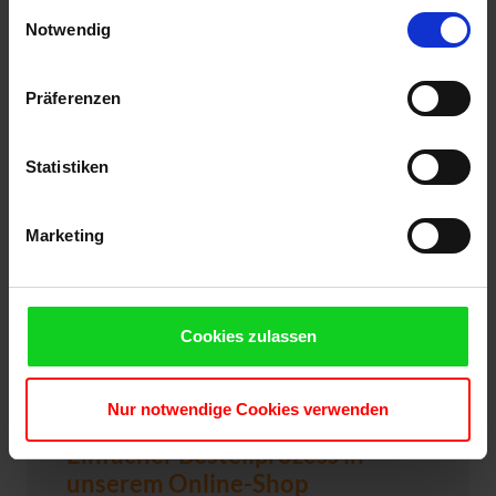
gesammelt haben. Sie geben Einwilligung zu unseren
Einwilligungsauswahl
Cookies, wenn Sie unsere Webseite weiterhin nutzen.
Notwendig
Präferenzen
Statistiken
Marketing
Cookies zulassen
Nur notwendige Cookies verwenden
Einfacher Bestellprozess in
unserem Online-Shop