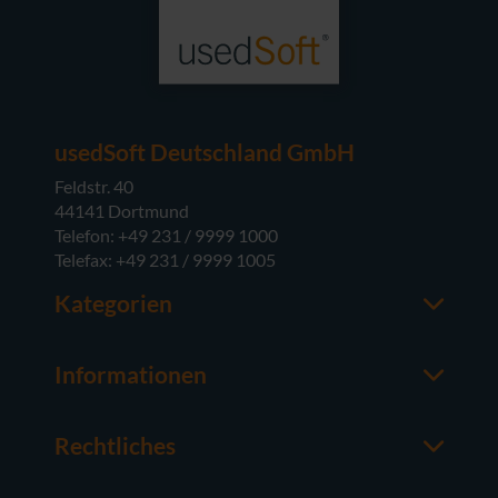
usedSoft Deutschland GmbH
Feldstr. 40
44141 Dortmund
Telefon: +49 231 / 9999 1000
Telefax: +49 231 / 9999 1005
Kategorien
Office-Software
M365
Informationen
Server-Software
Ansprechpartner
Betriebssysteme
Über usedSoft
Hardware
Rechtliches
Wissenswertes
Impressum
FAQ