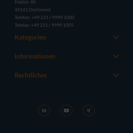
Feldstr. 40
44141 Dortmund
Telefon: +49 231 / 9999 1000
Telefax: +49 231 / 9999 1005
Kategorien
Office-Software
M365
Informationen
Server-Software
Ansprechpartner
Betriebssysteme
Über usedSoft
Rechtliches
Hardware
Wissenswertes
Impressum
FAQ
AGB
News
Ankaufs-AGB
RDS aktivieren
Widerrufsrecht
Lizenzen verkaufen
Datenschutz
Karriere
Kontakt
Referenzen
Barrierefreiheit