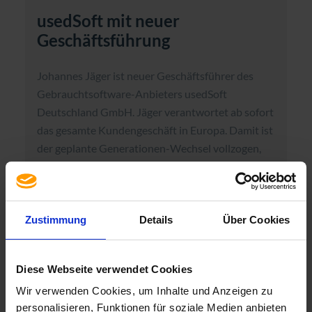
usedSoft mit neuer
Geschäftsführung
Johannes Jäger ist neuer Geschäftsführer des
Gebrauchtsoftware-Anbieters usedSoft
Deutschland GmbH. Jäger verantwortet ab sofort
das gesamte Kundengeschäft in Europa. Damit ist
der geplante Generationen-Wechsel vollzogen,
den Unternehmensgründer Peter Schneider vor
seinem Tod eingeleitet hat. Mit Johannes Jäger
konnte usedSoft einen Vertriebsprofi mit
Zustimmung
Details
Über Cookies
langjähriger Erfahrung im internationalen und
technischen Umfeld sowie E-Commerce
gewinnen. „usedSoft hat als [...]
Diese Webseite verwendet Cookies
WEITERLESEN
Wir verwenden Cookies, um Inhalte und Anzeigen zu
personalisieren, Funktionen für soziale Medien anbieten