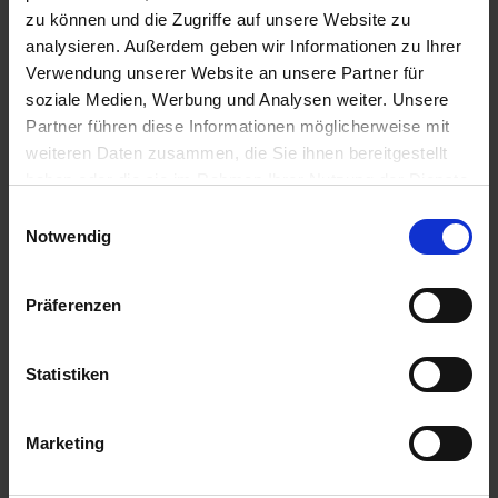
zu können und die Zugriffe auf unsere Website zu
analysieren. Außerdem geben wir Informationen zu Ihrer
Verwendung unserer Website an unsere Partner für
soziale Medien, Werbung und Analysen weiter. Unsere
Partner führen diese Informationen möglicherweise mit
weiteren Daten zusammen, die Sie ihnen bereitgestellt
haben oder die sie im Rahmen Ihrer Nutzung der Dienste
gesammelt haben. Sie geben Einwilligung zu unseren
Einwilligungsauswahl
Cookies, wenn Sie unsere Webseite weiterhin nutzen.
Notwendig
13. Juni 2022
Gebrauchtsoftware-Pionier
Präferenzen
Peter Schneider verstorben
Statistiken
Gebrauchtsoftware-Pionier Peter Schneider,
Gründer der internationalen Software-
Marketing
Handelsgruppe usedSoft, ist vor wenigen Tagen
nach schwerer Krankheit verstorben. Dies teilte