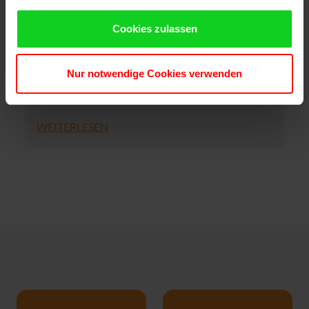
seine Familie heute mit. Schneider wurde 67 Jahre
alt. Peter Schneider hatte im Jahr 2003 das
Cookies zulassen
Unternehmen usedSoft gegründet und seitdem
geleitet. Mit usedSoft hatte Schneider als erster
Nur notwendige Cookies verwenden
europäischer Anbieter den B2B-Handel mit
gebrauchter Software begonnen. Bevor [...]
WEITERLESEN