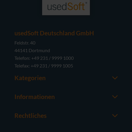
usedSoft Deutschland GmbH
Feldstr. 40
44141 Dortmund
Telefon: +49 231 / 9999 1000
Telefax: +49 231 / 9999 1005
Kategorien
Office-Software
M365
Informationen
Server-Software
Ansprechpartner
Betriebssysteme
Über usedSoft
Rechtliches
Hardware
Wissenswertes
Impressum
FAQ