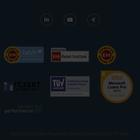
AGB
News
Ankaufs-AGB
RDS aktivieren
Widerrufsrecht
Lizenzen verkaufen
Datenschutz
Karriere
Kontakt
Referenzen
Barrierefreiheit
Presse
Newsletter-Anmeldung
Die Nutzung des Angebots ist ausschließlich für Firmen,