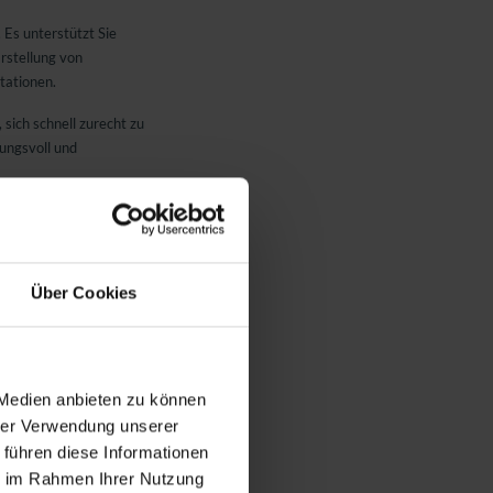
Es unterstützt Sie
Erstellung von
tationen.
 sich schnell zurecht zu
ungsvoll und
ows 10 oder Windows
kompatibel.
Internetverbindung
Über Cookies
nden Links:
 Medien anbieten zu können
ck-und-Los (Click-and-
hrer Verwendung unserer
 führen diese Informationen
ie im Rahmen Ihrer Nutzung