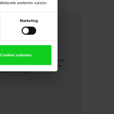
Webseite weiterhin nutzen.
Marketing
 Lizenzen?
Cookies zulassen
nau wie Sie können auch wir größere
eil reichen wir gerne an Sie weiter.
tückzahl benötigen.