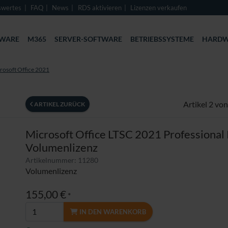
swertes
FAQ
News
RDS aktivieren
Lizenzen verkaufen
TWARE
M365
SERVER-SOFTWARE
BETRIEBSSYSTEME
HARDW
rosoft Office 2021
Artikel 2 von
ARTIKEL ZURÜCK
Microsoft Office LTSC 2021 Professional 
Volumenlizenz
Artikelnummer: 11280
Volumenlizenz
155,00 €
*
IN DEN WARENKORB