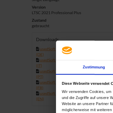
Version
LTSC 2021 Professional Plus
Zustand
gebraucht
Downloads
usedSoft Anleitung Office Deployment To
(DE)
usedSoft Manual Office Deployment Tool
(IT)
Zustimmung
usedSoft Manual Office Deployment Tool
(PT)
usedSoft Manual Office Deployment Tool
Diese Webseite verwendet 
(FR)
Wir verwenden Cookies, um I
usedSoft Manual Office Deployment Tool
und die Zugriffe auf unsere 
(EN)
Website an unsere Partner fü
möglicherweise mit weiteren