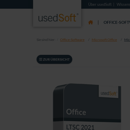
Über usedSoft
Wissen
|
OFFICE-SOF
Sie sind hier:
Office-Software
Microsoft Office
Mic
ZUR ÜBERSICHT