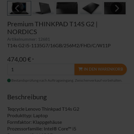
Previous
Next
Premium THINKPAD T14S G2 |
NORDICS
Artikelnummer: 12681
T14s G2 i5-1135G7/16GB/256M2/FHD/C/W11P
474,00 €
*
IN DEN WARENKORB
Bestandsprüfung nach Auftragseingang. Zwischenverkauf vorbehalten.
Beschreibung
Teqcycle Lenovo Thinkpad T14s G2
Produkttyp: Laptop
Formfaktor: Klappgehäuse
Prozessorfamilie: Intel® Core™ i5