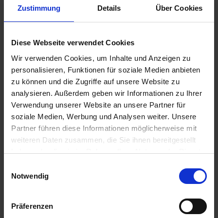
Wir stehen mit usedSoft dafür, das Beste für
Zustimmung
Details
Über Cookies
unsere Kunden herauszuholen – ohne
Kompromisse. Das bedeutet:
keine Abstriche
bei Qualität und Leistung
und gleichzeitig eine
Diese Webseite verwendet Cookies
erhebliche
Kostenersparnis im Vergleich zum
Neukauf
. Deshalb haben wir uns bewusst
Wir verwenden Cookies, um Inhalte und Anzeigen zu
entschieden, Ihnen Re-Manufactured-
personalisieren, Funktionen für soziale Medien anbieten
Hardware in der Premium+ Qualität anzubieten
zu können und die Zugriffe auf unsere Website zu
– eine
Generalüberholung, die weit über
analysieren. Außerdem geben wir Informationen zu Ihrer
gewöhnliches Refurbishing hinausgeht
.
Verwendung unserer Website an unsere Partner für
Unsere Re-Manufactured-Hardware setzt neue
soziale Medien, Werbung und Analysen weiter. Unsere
Maßstäbe in Qualität, Nachhaltigkeit und
Partner führen diese Informationen möglicherweise mit
Wirtschaftlichkeit. Jedes Notebook wird nicht
weiteren Daten zusammen, die Sie ihnen bereitgestellt
nur technisch überprüft, sondern auch
haben oder die sie im Rahmen Ihrer Nutzung der Dienste
vollständig zerlegt, damit jedes Einzelteil
gesammelt haben. Sie geben Einwilligung zu unseren
Einwilligungsauswahl
gereinigt und erneuert werden kann. Und das
Cookies, wenn Sie unsere Webseite weiterhin nutzen.
Notwendig
Beste: Alle Geräte kommen
mit 3 Jahren
Garantie
(Batterie 1-Jahr) – länger als bei vielen
Neugeräten.
Präferenzen