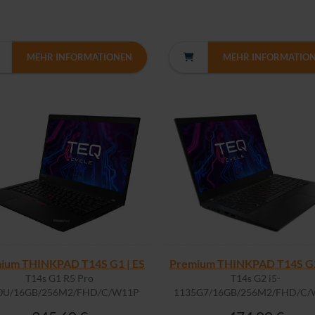
MEHR INFORMATIONEN
MEHR INFORMATIO
ium THINKPAD T14S G1 | ES
Premium THINKPAD T14S G2
T14s G1 R5 Pro
T14s G2 i5-
0U/16GB/256M2/FHD/C/W11P
1135G7/16GB/256M2/FHD/C/