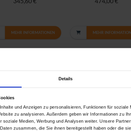
345,60 €
474,00 €
MEHR INFORMATIONEN
MEHR INFORMATIO
Details
Cookies
nhalte und Anzeigen zu personalisieren, Funktionen für soziale
Website zu analysieren. Außerdem geben wir Informationen zu I
VO THINKPAD T14S G1 | DE
Premium THINKPAD T14S 
r soziale Medien, Werbung und Analysen weiter. Unsere Partner
T14s G1 R5 PRO
NORDICS
 Daten zusammen, die Sie ihnen bereitgestellt haben oder die s
0U/16GB/512M2/FHD/CW11P
T14s G1 i7-