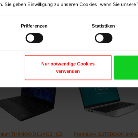
. Sie geben Einwilligung zu unseren Cookies, wenn Sie unsere 
10610U/16GB/512M2/FHD/C/
378,00 €
474,00 €
Präferenzen
Statistiken
MEHR INFORMATIONEN
MEHR INFORMATIO
Nur notwendige Cookies
verwenden
mium THINKPAD L14 G2 | GB
Premium+ ELITEBOOK 840 G8