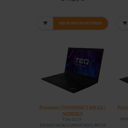
MEHR INFORMATIONEN
Premium+ THINKPAD T14S G1 |
Prem
NORDICS
465
T14s G1 i7-
10510U/16GB/512M2/FHD/C/W11P