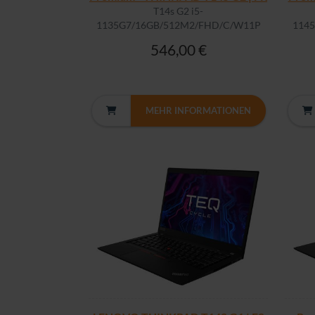
T14s G2 i5-
1135G7/16GB/512M2/FHD/C/W11P
114
546,00 €
MEHR INFORMATIONEN