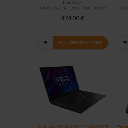
T14s G1 i7-
10510U/16GB/512M2/FHD/C/W11P
113
474,00 €
MEHR INFORMATIONEN
Premium+ THINKPAD T14S G2 | FR
Prem