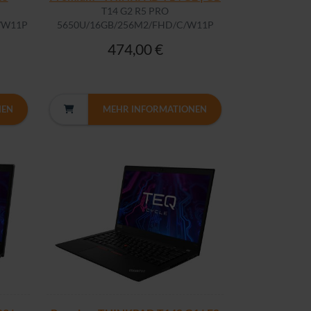
T14 G2 R5 PRO
/W11P
5650U/16GB/256M2/FHD/C/W11P
474,00 €
NEN
MEHR INFORMATIONEN