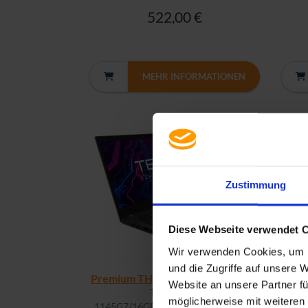
522,00 €
MEHR INFORMATIONEN
Zustimmung
Diese Webseite verwendet 
Wir verwenden Cookies, um I
und die Zugriffe auf unsere 
Premium THINKPAD T14S G2 | FR
LENO
Website an unsere Partner fü
T14s G2 i5-
möglicherweise mit weiteren
1145G7/16GB/256M2/FHD/C/W11P
465