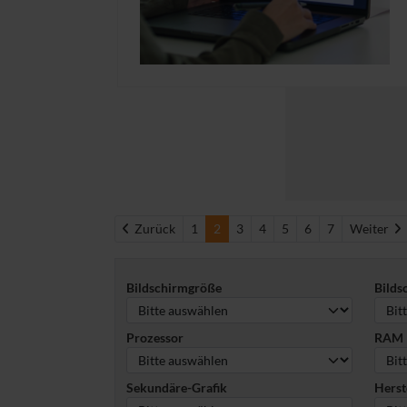
Zurück
W
Zurück
1
2
3
4
5
6
7
Weiter
Bildschirmgröße
Bilds
Prozessor
RAM
Sekundäre-Grafik
Herst