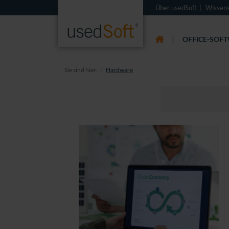
Über usedSoft
Wissen
|
OFFICE-SOF
Sie sind hier:
Hardware