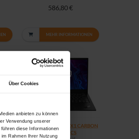
586,80 €
NEN
MEHR INFORMATIONEN
Über Cookies
 Medien anbieten zu können
hrer Verwendung unserer
G1 |
Premium THINKPAD X1 CARBON
 führen diese Informationen
G8 | NORDICS
ie im Rahmen Ihrer Nutzung
X1 Carbon G8 i5-