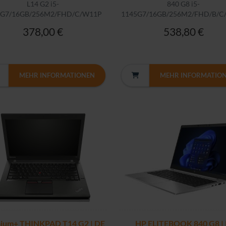
L14 G2 i5-
840 G8 i5-
5G7/16GB/256M2/FHD/C/W11P
1145G7/16GB/256M2/FHD/B/C
378,00 €
538,80 €
MEHR INFORMATIONEN
MEHR INFORMATIO
ium+ THINKPAD T14 G2 | DE
HP ELITEBOOK 840 G8 | 