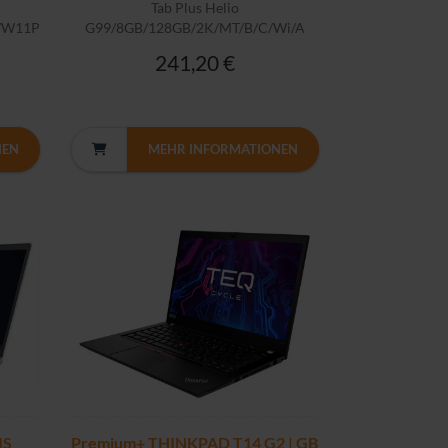
Tab Plus Helio
/W11P
G99/8GB/128GB/2K/MT/B/C/Wi/A
241,20 €
NEN
MEHR INFORMATIONEN
IS
Premium+ THINKPAD T14 G2 | GB