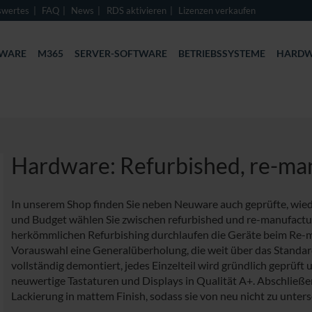
swertes
FAQ
News
RDS aktivieren
Lizenzen verkaufen
TWARE
M365
SERVER-SOFTWARE
BETRIEBSSYSTEME
HARDW
Hardware: Refurbished, re-ma
In unserem Shop finden Sie neben Neuware auch geprüfte, wiede
und Budget wählen Sie zwischen refurbished und re-manufactu
herkömmlichen Refurbishing durchlaufen die Geräte beim Re-m
Vorauswahl eine Generalüberholung, die weit über das Standar
vollständig demontiert, jedes Einzelteil wird gründlich geprüft
neuwertige Tastaturen und Displays in Qualität A+. Abschließ
Lackierung in mattem Finish, sodass sie von neu nicht zu unters