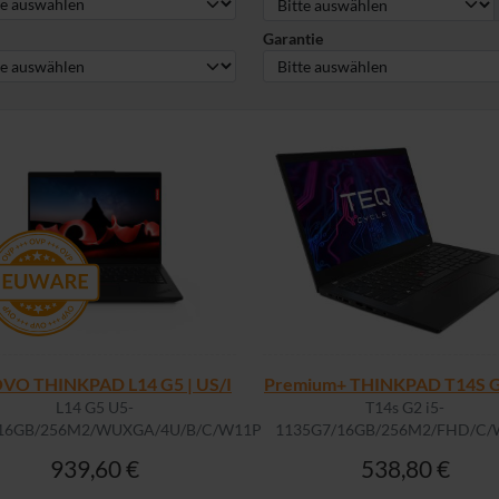
Garantie
VO THINKPAD L14 G5 | US/I
Premium+ THINKPAD T14S G2
L14 G5 U5-
T14s G2 i5-
16GB/256M2/WUXGA/4U/B/C/W11P
1135G7/16GB/256M2/FHD/C/
939,60 €
538,80 €