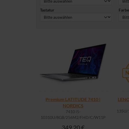
Tastatur
Farbe
Premium LATITUDE 7410 |
LENO
NORDICS
135U/
7410 i5-
10310U/8GB/256M2/FHD/C/W11P
349,20 €