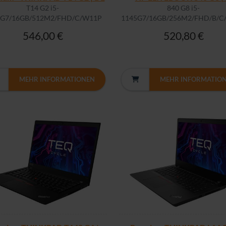
T14 G2 i5-
840 G8 i5-
5G7/16GB/512M2/FHD/C/W11P
1145G7/16GB/256M2/FHD/B/C
546,00 €
520,80 €
MEHR INFORMATIONEN
MEHR INFORMATIO