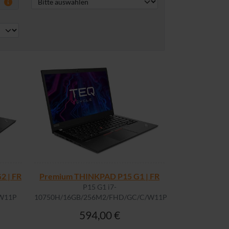
 | FR
Premium THINKPAD P15 G1 | FR
P15 G1 i7-
W11P
10750H/16GB/256M2/FHD/GC/C/W11P
594,00 €