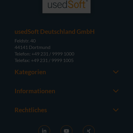
usedSoft Deutschland GmbH
Feldstr. 40
44141 Dortmund
Telefon: +49 231 / 9999 1000
Telefax: +49 231 / 9999 1005
Kategorien
Office-Software
M365
Informationen
Server-Software
Ansprechpartner
Betriebssysteme
Über usedSoft
Hardware
Rechtliches
Wissenswertes
Impressum
FAQ
AGB
News
Ankaufs-AGB
RDS aktivieren