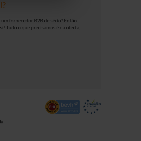
l?
e um fornecedor B2B de sério? Então
i! Tudo o que precisamos é da oferta,
da