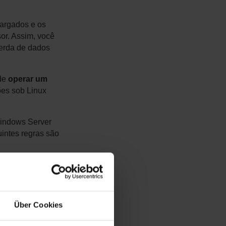
argados e os
or. Assim, você
perda de dados
ode
operar um
ções sob Linux
Windows Server
uintes regras são
menos 8 núcleos. 2.
8 núcleos.
os 16 núcleos.
Über Cookies