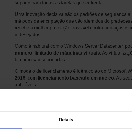
suporte para todas as tarefas que enfrenta.
Uma inovação decisiva são os padrões de segurança al
métodos de encriptação que vão além dos do predecess
recebe a melhor protecção possível contra ameaças e 
indesejados.
Como é habitual com o Windows Server Datacenter, p
número ilimitado de máquinas virtuais
. As virtualiza
também são suportadas.
O modelo de licenciamento é idêntico ao do Microsoft 
2016, com
licenciamento baseado em núcleo
. As seg
aplicáveis:
1. cada processador físico deve ser licenciado com pelo 
cada servidor físico deve ser licenciado com pelo menos 
2. cada servidor físico deve ser licenciado com pelo men
Details
A nossa tabela ajuda-o a ter uma visão geral.