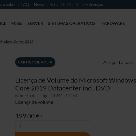
s a saber
FAQ
News
Activar RDS
Vender licenças
ICE
M365
SERVER
SISTEMAS OPERATIVOS
HARDWARE
Windows Server 2019
Artigo 4 a parti
ARTIGO DE VOLTA
Licença de Volume do Microsoft Windows
Core 2019 Datacenter incl. DVD
Número de artigo: 11241+11261
Licença de volume
199,00 €
*