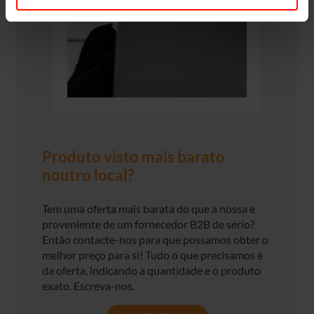
Produto visto mais barato
noutro local?
Tem uma oferta mais barata do que a nossa e
proveniente de um fornecedor B2B de sério?
Então contacte-nos para que possamos obter o
melhor preço para si! Tudo o que precisamos é
da oferta, indicando a quantidade e o produto
exato. Escreva-nos.