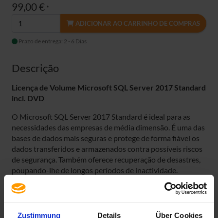
99,00 €
*
ADICIONAR AO CARRINHO DE COMPRAS
Prazo de entrega: 2 - 6 Dias
Descrição
Licença de Volume Microsoft SQL Server 2017 Standard
incl.
DVD
O Microsoft SQL Server 2017 Standard é ideal para as
necessidades das empresas de média dimensão. É uma das
bases de dados mais seguras e protege de forma fiável os
dados transferidos e armazenados contra possíveis riscos
de segurança. Também oferece recuperação de desastres,
poupando-lhe de longos períodos de inactividade.
A versão standard inclui uma base de dados básica de
gestão de dados e business intelligence que pode ser
usada para executar eficientemente uma vasta gama de
Zustimmung
Details
Über Cookies