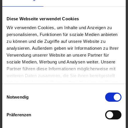
aplicações. Os recursos de TI necessários para tal são
mantidos ao mínimo.
Pela primeira vez, o SQL Server também pode ser usado
Diese Webseite verwendet Cookies
em ambientes Linux e Docker.
Wir verwenden Cookies, um Inhalte und Anzeigen zu
personalisieren, Funktionen für soziale Medien anbieten
Os CALs correspondentes são necessários para o acesso.
zu können und die Zugriffe auf unsere Website zu
Você também pode encontrá-los na nossa loja virtual.
analysieren. Außerdem geben wir Informationen zu Ihrer
Verwendung unserer Website an unsere Partner für
soziale Medien, Werbung und Analysen weiter. Unsere
Partner führen diese Informationen möglicherweise mit
Especificação
weiteren Daten zusammen, die Sie ihnen bereitgestellt
haben oder die sie im Rahmen Ihrer Nutzung der Dienste
gesammelt haben. Sie geben Einwilligung zu unseren
Einwilligungsauswahl
Cookies, wenn Sie unsere Webseite weiterhin nutzen.
Notwendig
Präferenzen