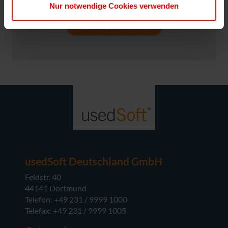
product you require and in what quantity.
Nur notwendige Cookies verwenden
GET IN TOUCH WITH US
usedSoft Deutschland GmbH
Feldstr. 40
44141 Dortmund
Telefon: +49 231 / 9999 1000
Telefax: +49 231 / 9999 1005