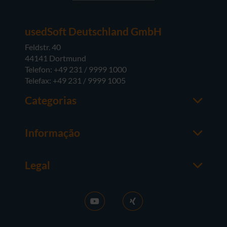
usedSoft Deutschland GmbH
Feldstr. 40
44141 Dortmund
Telefon: +49 231 / 9999 1000
Telefax: +49 231 / 9999 1005
Categorias
Office
M365
Informação
Server
Contactos
Sistemas operativos
Sobre a usedSoft
Hardware
Legal
Coisas a saber
Termos e Condições Gerais
FAQ
Purchase GT
News
Protecção de dados
Activar RDS
Contacto
Vender licenças
Acessibilidade
Carreira