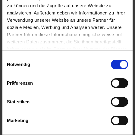
zu können und die Zugriffe auf unsere Website zu
analysieren. Außerdem geben wir Informationen zu Ihrer
Verwendung unserer Website an unsere Partner für
soziale Medien, Werbung und Analysen weiter. Unsere
Partner führen diese Informationen möglicherweise mit
weiteren Daten zusammen, die Sie ihnen bereitgestellt
haben oder die sie im Rahmen Ihrer Nutzung der Dienste
gesammelt haben. Sie geben Einwilligung zu unseren
Einwilligungsauswahl
Cookies, wenn Sie unsere Webseite weiterhin nutzen.
Notwendig
Präferenzen
Processo de encomenda fácil na
nossa loja online
Statistiken
O nosso usedSoft-Shop funciona como as
outras lojas online: Colocar os produtos no
Marketing
carrinho de compras, escolher o método de
pagamento pretendido, encomendar como