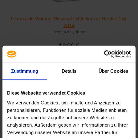
Licença de Volume Microsoft SQL Server Device CAL
2016
Licença de volume
19,00 €
Zustimmung
Details
Über Cookies
MAIS INFORMAÇÕES
Diese Webseite verwendet Cookies
Wir verwenden Cookies, um Inhalte und Anzeigen zu
personalisieren, Funktionen für soziale Medien anbieten
zu können und die Zugriffe auf unsere Website zu
analysieren. Außerdem geben wir Informationen zu Ihrer
Verwendung unserer Website an unsere Partner für