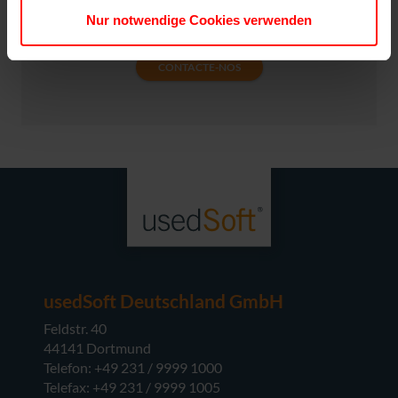
esta vantagem para si. Basta dizer-nos qual o
Nur notwendige Cookies verwenden
produto de que necessita e em que quantidade.
CONTACTE-NOS
usedSoft Deutschland GmbH
Feldstr. 40
44141 Dortmund
Telefon: +49 231 / 9999 1000
Telefax: +49 231 / 9999 1005