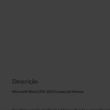
Descrição
Microsoft Word LTSC
2021 Licença de Volume
Na última versão do Word, a Microsoft está a expandir es