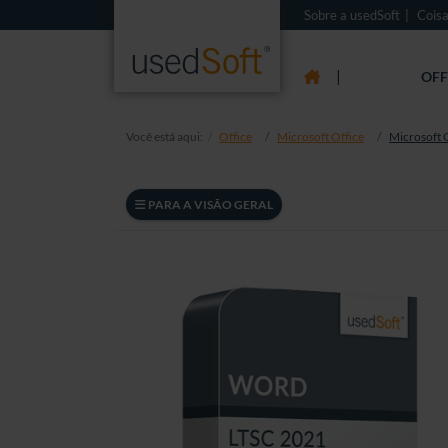
Sobre a usedSoft
Coisa
|
OFF
Você está aqui:
Office
Microsoft Office
Microsoft 
PARA A VISÃO GERAL