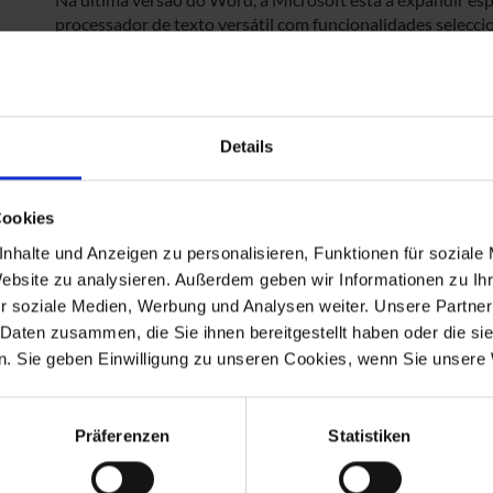
processador de texto versátil com funcionalidades selecci
do modo escuro, da expansão da coleção de média ou das 
conhecidas dos antecessores. O Word 2021 é a versão mai
oferece-lhe as mais diversas opções para o processamento
Details
Cookies
nhalte und Anzeigen zu personalisieren, Funktionen für soziale
Website zu analysieren. Außerdem geben wir Informationen zu I
r soziale Medien, Werbung und Analysen weiter. Unsere Partner
 Daten zusammen, die Sie ihnen bereitgestellt haben oder die s
. Sie geben Einwilligung zu unseren Cookies, wenn Sie unsere 
Vender licenças e ganhar orçamento d
Präferenzen
Statistiken
Tem licenças Microsoft que já não são utilizadas na sua em
fazer-lhe uma oferta. Também aceitamos contratos de licenç
software que compramos e o que precisamos na nossa págin