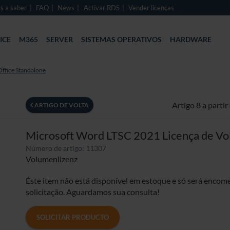
s a saber
FAQ
News
Activar RDS
Vender licenças
ICE
M365
SERVER
SISTEMAS OPERATIVOS
HARDWARE
Office Standalone
Artigo 8 a partir
ARTIGO DE VOLTA
Microsoft Word LTSC 2021 Licença de V
Número de artigo: 11307
Volumenlizenz
Éste item não está disponível em estoque e só será enco
solicitação. Aguardamos sua consulta!
SOLICITAR PRODUCTO