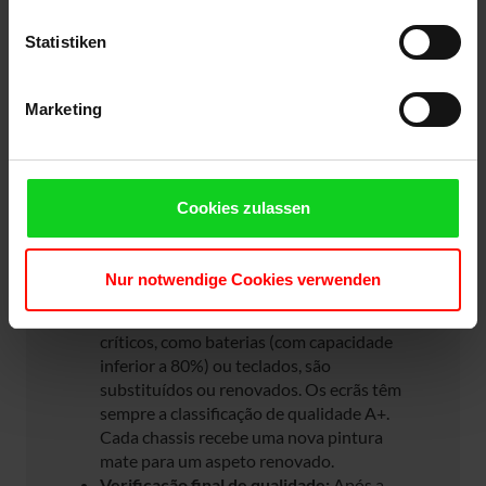
O que significa Premium+ Re-
Manufacturing na prática?
Statistiken
Diferente do refurbishing tradicional, os nossos
equipamentos são tecnicamente, esteticamente
Marketing
e funcionalmente como novos – mas com um
preço muito inferior ao de equipamentos novos.
Pré-seleção rigorosa:
Apenas
Cookies zulassen
equipamentos praticamente impecáveis
são aceites. Dispositivos com pequenos
danos ou sinais visíveis de uso não são
Nur notwendige Cookies verwenden
considerados.
Revisão abrangente:
Componentes
críticos, como baterias (com capacidade
inferior a 80%) ou teclados, são
substituídos ou renovados. Os ecrãs têm
sempre a classificação de qualidade A+.
Cada chassis recebe uma nova pintura
mate para um aspeto renovado.
Verificação final de qualidade:
Após a