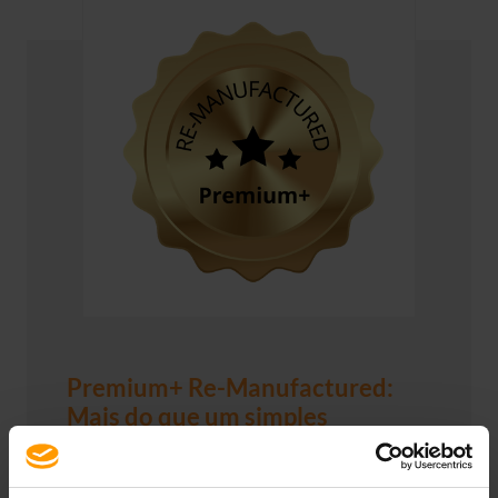
Premium+ Re-Manufactured:
Mais do que um simples
Refurbishing