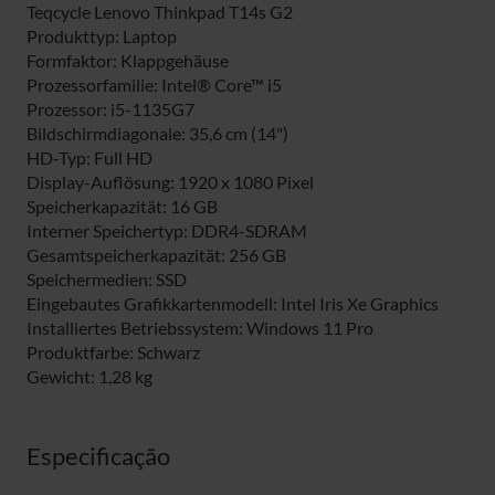
Teqcycle Lenovo Thinkpad T14s G2
Produkttyp: Laptop
Formfaktor: Klappgehäuse
Prozessorfamilie: Intel® Core™ i5
Prozessor: i5-1135G7
Bildschirmdiagonale: 35,6 cm (14")
HD-Typ: Full HD
Display-Auflösung: 1920 x 1080 Pixel
Speicherkapazität: 16 GB
Interner Speichertyp: DDR4-SDRAM
Gesamtspeicherkapazität: 256 GB
Speichermedien: SSD
Eingebautes Grafikkartenmodell: Intel Iris Xe Graphics
Installiertes Betriebssystem: Windows 11 Pro
Produktfarbe: Schwarz
Gewicht: 1,28 kg
Especificação