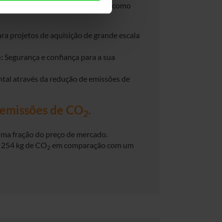
ados padrões visuais e técnicos, como
ara projetos de aquisição de grande escala
:
Segurança e confiança para a sua
tal através da redução de emissões de
 emissões de CO
.
2
ma fração do preço de mercado.
 254 kg de CO
em comparação com um
2