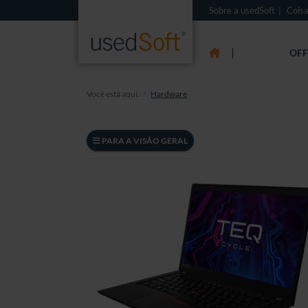
Sobre a usedSoft
Coisa
|
OFF
Você está aqui:
Hardware
PARA A VISÃO GERAL