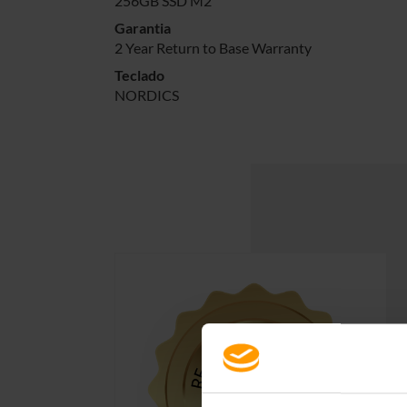
256GB SSD M2
Garantia
2 Year Return to Base Warranty
Teclado
NORDICS