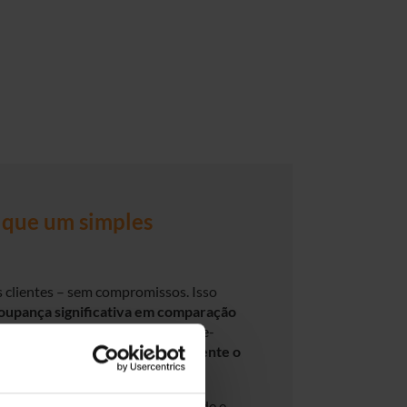
que um simples
 clientes – sem compromissos. Isso
oupança significativa em comparação
olhemos disponibilizar hardware Re-
evisão geral que supera amplamente o
es em qualidade, sustentabilidade e