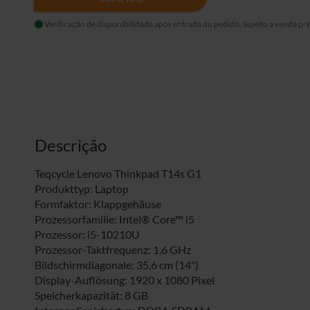
Verificação de disponibilidade após entrada do pedido. Sujeito a venda pré
Descrição
Teqcycle Lenovo Thinkpad T14s G1
Produkttyp: Laptop
Formfaktor: Klappgehäuse
Prozessorfamilie: Intel® Core™ i5
Prozessor: i5-10210U
Prozessor-Taktfrequenz: 1,6 GHz
Bildschirmdiagonale: 35,6 cm (14")
Display-Auflösung: 1920 x 1080 Pixel
Speicherkapazität: 8 GB