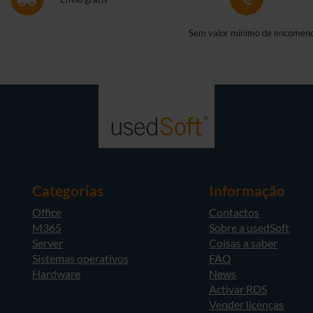
Sem valor mínimo de encomen
Categorias
Informação
Office
Contactos
M365
Sobre a usedSoft
Server
Coisas a saber
Sistemas operativos
FAQ
Hardware
News
Activar RDS
Vender licenças