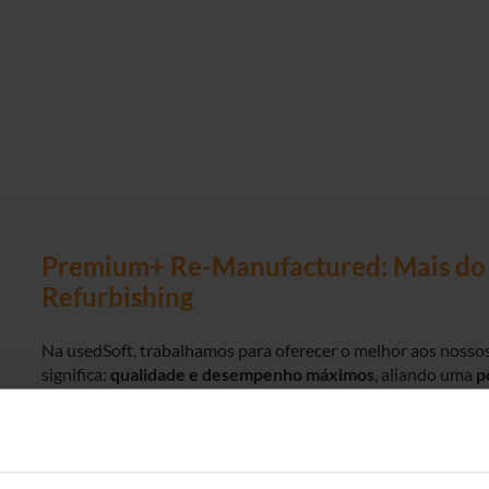
Premium+ Re-Manufactured: Mais do 
Refurbishing
Na usedSoft, trabalhamos para oferecer o melhor aos nossos
significa:
qualidade e desempenho máximos
, aliando uma
p
com a compra de novos equipamentos
. É por isso que esc
Manufactured em qualidade Premium+ –
um processo de r
refurbishing tradicional.
O nosso hardware Re-Manufactured estabelece novos padrõ