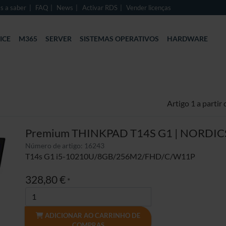
s a saber
FAQ
News
Activar RDS
Vender licenças
ICE
M365
SERVER
SISTEMAS OPERATIVOS
HARDWARE
Artigo 1 a partir
Premium THINKPAD T14S G1 | NORDIC
Número de artigo: 16243
T14s G1 i5-10210U/8GB/256M2/FHD/C/W11P
328,80 €
*
ADICIONAR AO CARRINHO DE
COMPRAS